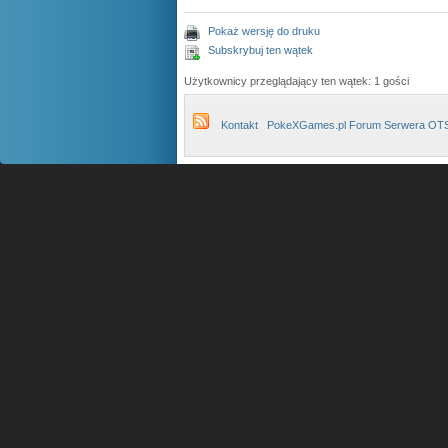
Pokaż wersję do druku
Subskrybuj ten wątek
Użytkownicy przeglądający ten wątek: 1 gości
Kontakt
PokeXGames.pl Forum Serwera OT