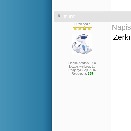
Ithuriel
Dużo pisze
Napis
Zerkn
Liczba postów: 300
Liczba wątków: 18
Dołączył: Sep 2016
Reputacja:
135