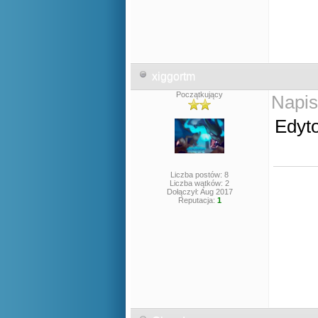
xiggortm
Początkujący
Napis
Edyt
Liczba postów: 8
Liczba wątków: 2
Dołączył: Aug 2017
Reputacja:
1
Nw