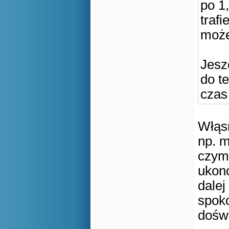
po 1
trafi
może
Jesz
do te
czas
Włąsn
np. m
czym 
ukon
dalej
spoko
doświ