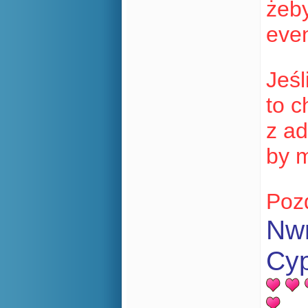
żeby
even
Jeśl
to c
z ad
by m
Poz
Nwm
Cyp