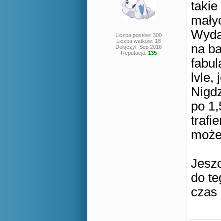
takie
małyc
Wydaj
Liczba postów: 300
Liczba wątków: 18
na ba
Dołączył: Sep 2016
Reputacja:
135
fabul
lvle,
Nigdz
po 1
trafi
możes
Jeszc
do te
czas