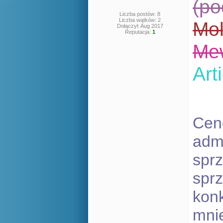
(po
Liczba postów: 8
Liczba wątków: 2
Mol
Dołączył: Aug 2017
Reputacja:
1
Mew
Art
Ceno
admi
sprz
sprz
kon
mnie