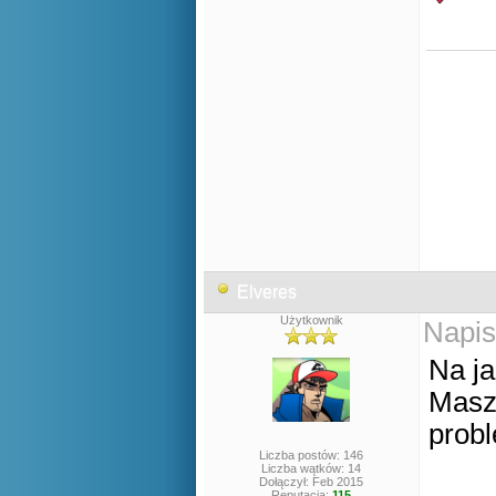
Nw
Elveres
Użytkownik
Napis
Na ja
Masz
probl
Liczba postów: 146
Liczba wątków: 14
Dołączył: Feb 2015
Reputacja:
115