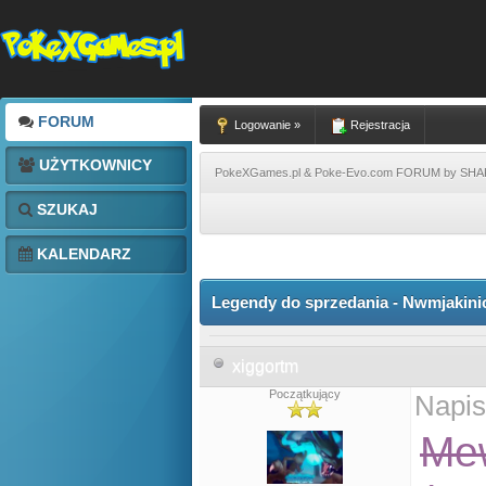
FORUM
Logowanie »
Rejestracja
UŻYTKOWNICY
PokeXGames.pl & Poke-Evo.com FORUM by SH
SZUKAJ
KALENDARZ
Legendy do sprzedania - Nwmjakini
xiggortm
Początkujący
Napis
Me