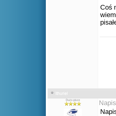
Coś m
wiem
pisał
Nw
Ithuriel
Dużo pisze
Napis
Napis