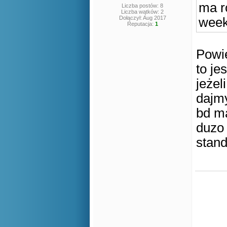
ma r
Liczba postów: 8
Liczba wątków: 2
Dołączył: Aug 2017
week
Reputacja:
1
Powi
to je
jeżel
dajmy
bd m
duzo 
stand
Nw