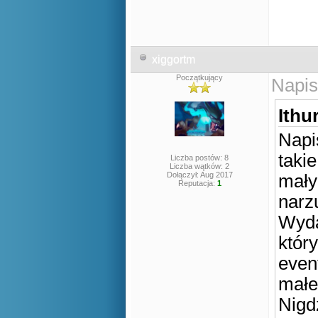
xiggortm
Początkujący
Napis
Ithur
Napi
taki
Liczba postów: 8
Liczba wątków: 2
Dołączył: Aug 2017
małyc
Reputacja:
1
narz
Wyda
któr
even
małe 
Nigd