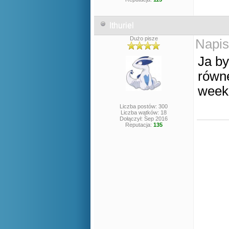
Ithuriel
Dużo pisze
Napis
Ja by
równe
weeke
Liczba postów: 300
Liczba wątków: 18
Dołączył: Sep 2016
Reputacja:
135