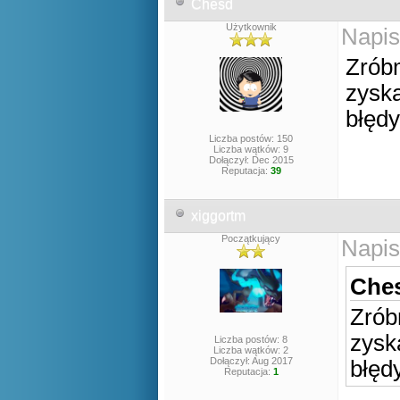
Chesd
Użytkownik
Napis
Zrób
zyska
błędy 
Liczba postów: 150
Liczba wątków: 9
Dołączył: Dec 2015
Reputacja:
39
xiggortm
Początkujący
Napis
Ches
Zrób
zysk
Liczba postów: 8
Liczba wątków: 2
Dołączył: Aug 2017
błędy
Reputacja:
1