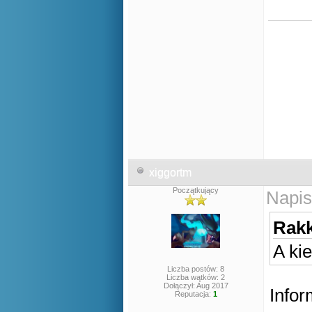
Nw
xiggortm
Początkujący
Napis
Rakk
A ki
Liczba postów: 8
Liczba wątków: 2
Dołączył: Aug 2017
Infor
Reputacja:
1