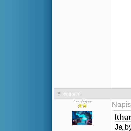
xiggortm
Początkujący
Napis
Ithur
Ja b