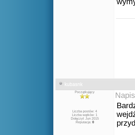
wymyś
Nw
kubasnk
Początkujący
Napis
Bardz
Liczba postów: 4
wejdź
Liczba wątków: 1
Dołączył: Jun 2015
przy
Reputacja:
0