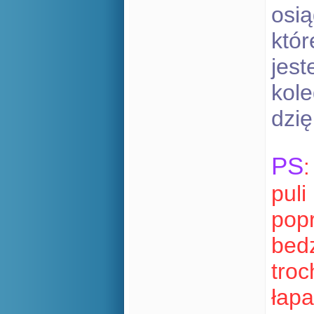
osią
któr
jest
kole
dzię
PS
puli
pop
bedz
troc
łapa