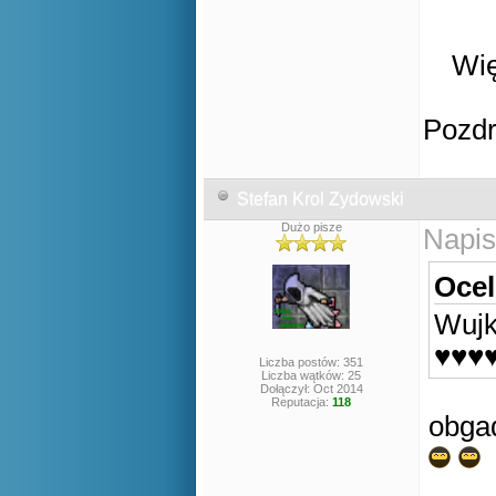
Wię
Pozd
Stefan Krol Zydowski
Dużo pisze
Napis
Ocel
Wujk
♥♥♥
Liczba postów: 351
Liczba wątków: 25
Dołączył: Oct 2014
Reputacja:
118
obgad