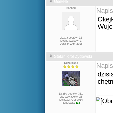
Ocelote
Banned
Napis
Okej
Wujek
Liczba postów: 12
Liczba wątków: 1
Dołączył: Apr 2018
Stefan Krol Zydowski
Dużo pisze
Napis
dzis
chętn
Liczba postów: 351
Liczba wątków: 25
Dołączył: Oct 2014
Reputacja:
118