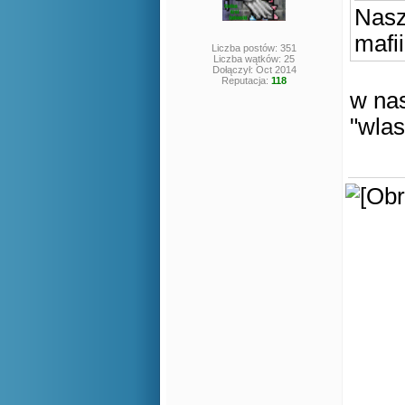
Nasz
mafi
Liczba postów: 351
Liczba wątków: 25
Dołączył: Oct 2014
Reputacja:
118
w na
"wlas