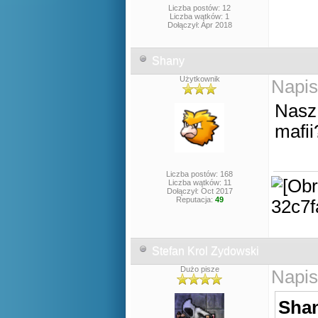
Liczba postów: 12
Liczba wątków: 1
Dołączył: Apr 2018
Shany
Użytkownik
Napis
Nasz
mafii
Liczba postów: 168
Liczba wątków: 11
Dołączył: Oct 2017
Reputacja:
49
Stefan Krol Zydowski
Dużo pisze
Napis
Shan