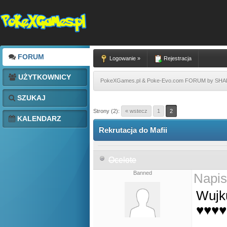
FORUM
Logowanie »
Rejestracja
UŻYTKOWNICY
PokeXGames.pl & Poke-Evo.com FORUM by SH
SZUKAJ
Strony (2):
« wstecz
1
2
KALENDARZ
Rekrutacja do Mafii
Ocelote
Banned
Napis
Wujk
♥♥♥♥