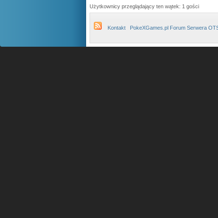
Użytkownicy przeglądający ten wątek: 1 gości
Kontakt
PokeXGames.pl Forum Serwera OT