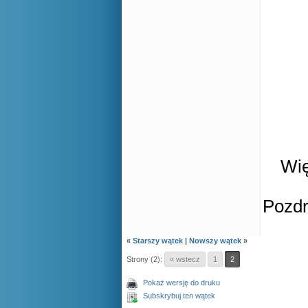
Wię
Pozd
«
Starszy wątek
|
Nowszy wątek
»
Strony (2):
« wstecz
1
2
Pokaż wersję do druku
Subskrybuj ten wątek