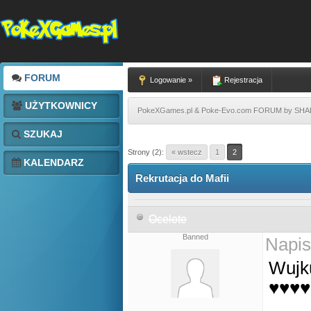
FORUM
Logowanie »
Rejestracja
UŻYTKOWNICY
PokeXGames.pl & Poke-Evo.com FORUM by SH
SZUKAJ
Strony (2):
« wstecz
1
2
KALENDARZ
Rekrutacja do Mafii
Ocelote
Banned
Napis
Wujk
♥♥♥♥