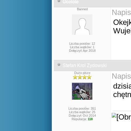
Ocelote
Banned
Napis
Okej
Wujek
Liczba postów: 12
Liczba wątków: 1
Dołączył: Apr 2018
Stefan Krol Zydowski
Dużo pisze
Napis
dzis
chętn
Liczba postów: 351
Liczba wątków: 25
Dołączył: Oct 2014
Reputacja:
118