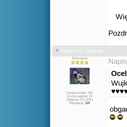
Wię
Pozd
Stefan Krol Zydowski
Dużo pisze
Napis
Ocel
Wujk
♥♥♥
Liczba postów: 351
Liczba wątków: 25
Dołączył: Oct 2014
Reputacja:
118
obgad