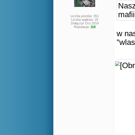
Nasz
mafi
Liczba postów: 351
Liczba wątków: 25
Dołączył: Oct 2014
Reputacja:
118
w na
"wlas