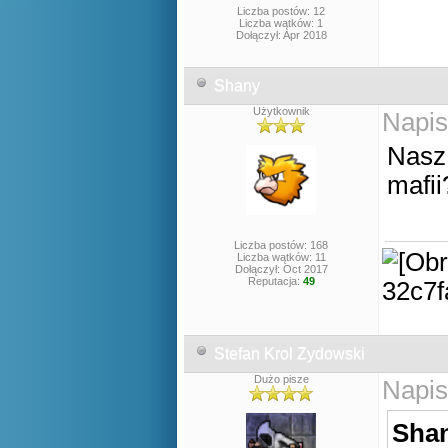
Liczba postów: 12
Liczba wątków: 1
Dołączył: Apr 2018
Shany
Użytkownik
Napis
Nasz
mafii
Liczba postów: 168
Liczba wątków: 11
Dołączył: Oct 2017
Reputacja:
49
Stefan Krol Zydowski
Dużo pisze
Napis
Shan