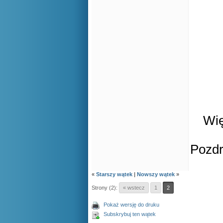
Wię
Pozd
«
Starszy wątek
|
Nowszy wątek
»
Strony (2):
« wstecz
1
2
Pokaż wersję do druku
Subskrybuj ten wątek