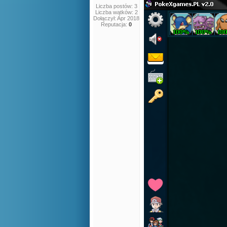
Liczba postów: 3
Liczba wątków: 2
Dołączył: Apr 2018
Reputacja:
0