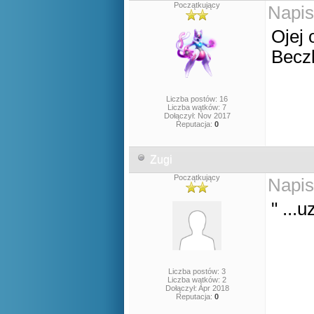
Początkujący
Napis
Ojej 
Becz
Liczba postów: 16
Liczba wątków: 7
Dołączył: Nov 2017
Reputacja:
0
Zugi
Początkujący
Napis
" ...
Liczba postów: 3
Liczba wątków: 2
Dołączył: Apr 2018
Reputacja:
0