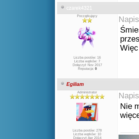
czarek4321
Początkujący
Napis
Śmies
przes
Więc 
Liczba postów: 16
Liczba wątków: 7
Dołączył: Nov 2017
Reputacja:
0
Egiliam
Administrator
Napis
Nie m
więce
Liczba postów: 278
Liczba wątków: 10
Dołączył: Apr 2014