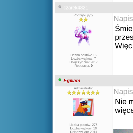
czarek4321
Początkujący
Napis
Śmies
przes
Więc 
Liczba postów: 16
Liczba wątków: 7
Dołączył: Nov 2017
Reputacja:
0
Egiliam
Administrator
Napis
Nie m
więce
Liczba postów: 278
Liczba wątków: 10
Dołączył: Apr 2014