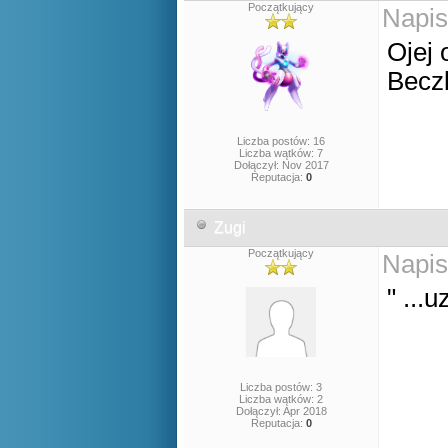
Początkujący
Napis
Ojej 
Becz
Liczba postów: 16
Liczba wątków: 7
Dołączył: Nov 2017
Reputacja:
0
Zugi
Początkujący
Napis
" ...
Liczba postów: 3
Liczba wątków: 2
Dołączył: Apr 2018
Reputacja:
0