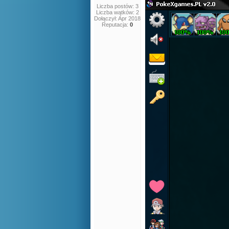
Liczba postów: 3
Liczba wątków: 2
Dołączył: Apr 2018
Reputacja:
0