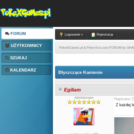
FORUM
Logowanie »
Rejestracja
UŻYTKOWNICY
PokeXGames.pl & Poke-Evo.com FORUM by SH
SZUKAJ
KALENDARZ
Błyszczące Kamienie
Egiliam
Administrator
Napisano 2
Z każdej l