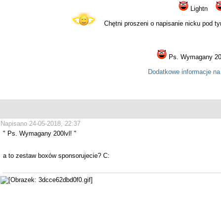
Lightn
Chętni proszeni o napisanie nicku pod ty
Ps. Wymagany 20
Dodatkowe informacje na
Napisano 24-05-2018, 22:37
" Ps. Wymagany 200lvl! "
a to zestaw boxów sponsorujecie? C: