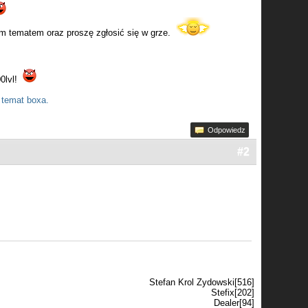
m tematem oraz proszę zgłosić się w grze.
0lvl!
 temat boxa.
Odpowiedz
#2
Stefan Krol Zydowski[516]
Stefix[202]
Dealer[94]