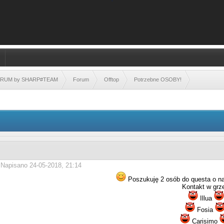
FORUM by SHARP#TEAM
Forum
Offtop
Potrzebne OSOBY!
Napisano 24-05-2018, 21:14
Poszukuję 2 osób do questa o 
Kontakt w grz
Illua
Fosia
Carisimo