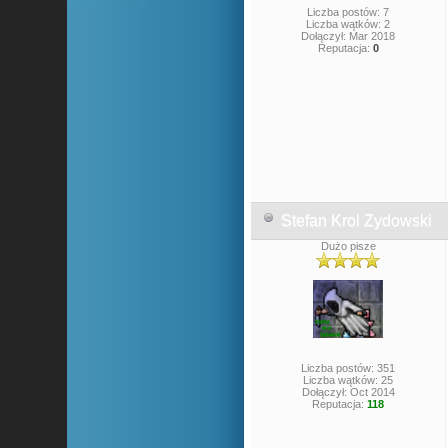
Liczba postów: 7
Liczba wątków: 2
Dołączył: Mar 2018
Reputacja:
0
Stefan Krol Zydowski
Dużo pisze
Liczba postów: 351
Liczba wątków: 25
Dołączył: Oct 2014
Reputacja:
118