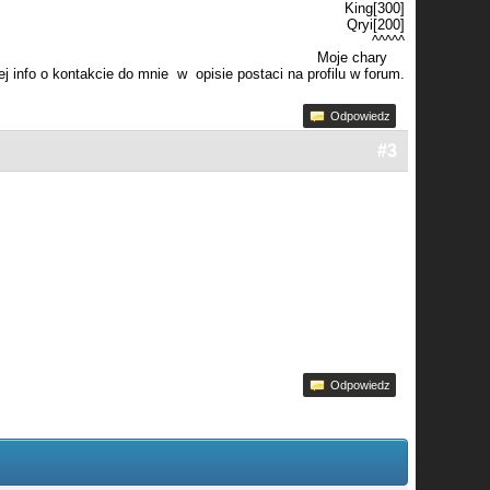
King[300]
Qryi[200]
^^^^^
Moje chary
j info o kontakcie do mnie w opisie postaci na profilu w forum.
Odpowiedz
#3
Odpowiedz