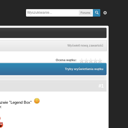
Forums
Wyświetl nową zawartość
Ocena wątku:
Tryby wyświetlania wątku
#1
nazwie "Legend Box"
e: