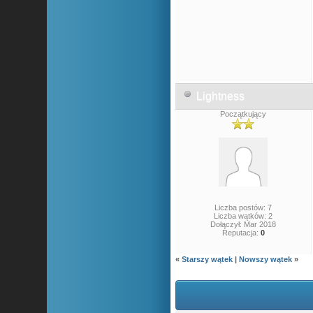
Lightness
Początkujący
Liczba postów: 7
Liczba wątków: 2
Dołączył: Mar 2018
Reputacja:
0
«
Starszy wątek
|
Nowszy wątek
»