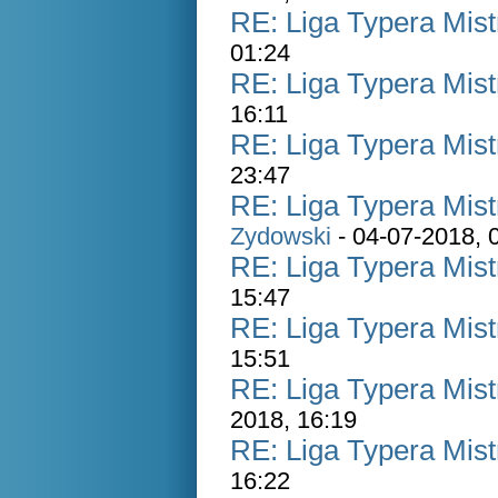
RE: Liga Typera Mis
01:24
RE: Liga Typera Mis
16:11
RE: Liga Typera Mis
23:47
RE: Liga Typera Mis
Zydowski
- 04-07-2018, 
RE: Liga Typera Mis
15:47
RE: Liga Typera Mis
15:51
RE: Liga Typera Mis
2018, 16:19
RE: Liga Typera Mis
16:22