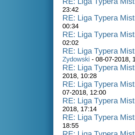
RE: Liga Typera Mis
23:42
RE: Liga Typera Mis
00:34
RE: Liga Typera Mis
02:02
RE: Liga Typera Mis
Zydowski
- 08-07-2018, 
RE: Liga Typera Mis
2018, 10:28
RE: Liga Typera Mis
07-2018, 12:00
RE: Liga Typera Mis
2018, 17:14
RE: Liga Typera Mis
18:55
RE: Liga Typera Mis