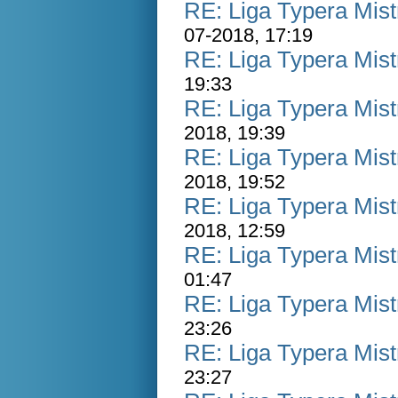
RE: Liga Typera Mis
07-2018, 17:19
RE: Liga Typera Mis
19:33
RE: Liga Typera Mis
2018, 19:39
RE: Liga Typera Mis
2018, 19:52
RE: Liga Typera Mis
2018, 12:59
RE: Liga Typera Mis
01:47
RE: Liga Typera Mis
23:26
RE: Liga Typera Mis
23:27