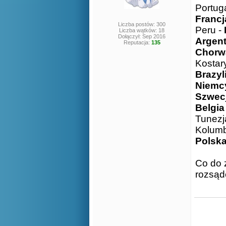
Portuga
Francj
Liczba postów: 300
Peru -
Liczba wątków: 18
Dołączył: Sep 2016
Argen
Reputacja:
135
Chorw
Kostar
Brazyl
Niemc
Szwec
Belgia
Tunezj
Kolumb
Polsk
Co do 
rozsąd