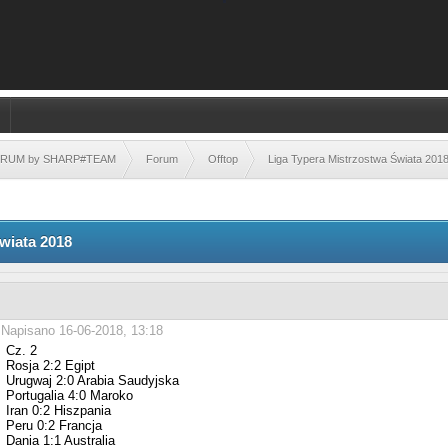
FORUM by SHARP#TEAM
Forum
Offtop
Liga Typera Mistrzostwa Świata 201
wiata 2018
Napisano 16-06-2018, 13:18
Cz. 2
Rosja 2:2 Egipt
Urugwaj 2:0 Arabia Saudyjska
Portugalia 4:0 Maroko
Iran 0:2 Hiszpania
Peru 0:2 Francja
Dania 1:1 Australia