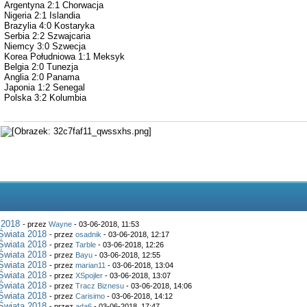
Argentyna 2:1 Chorwacja
Nigeria 2:1 Islandia
Brazylia 4:0 Kostaryka
Serbia 2:2 Szwajcaria
Niemcy 3:0 Szwecja
Korea Południowa 1:1 Meksyk
Belgia 2:0 Tunezja
Anglia 2:0 Panama
Japonia 1:2 Senegal
Polska 3:2 Kolumbia
 2018
- przez
Wayne
- 03-06-2018, 11:53
Świata 2018
- przez
osadnik
- 03-06-2018, 12:17
Świata 2018
- przez
Tarble
- 03-06-2018, 12:26
Świata 2018
- przez
Bayu
- 03-06-2018, 12:55
Świata 2018
- przez
marian11
- 03-06-2018, 13:04
Świata 2018
- przez
XSpojler
- 03-06-2018, 13:07
Świata 2018
- przez
Tracz Biznesu
- 03-06-2018, 14:06
Świata 2018
- przez
Carisimo
- 03-06-2018, 14:12
Świata 2018
- przez
ada6
- 03-06-2018, 17:47