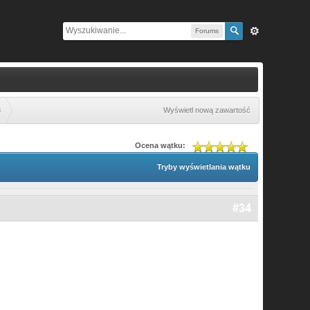
Forums
8
Wyświetl nową zawartość
Ocena wątku:
Tryby wyświetlania wątku
#34