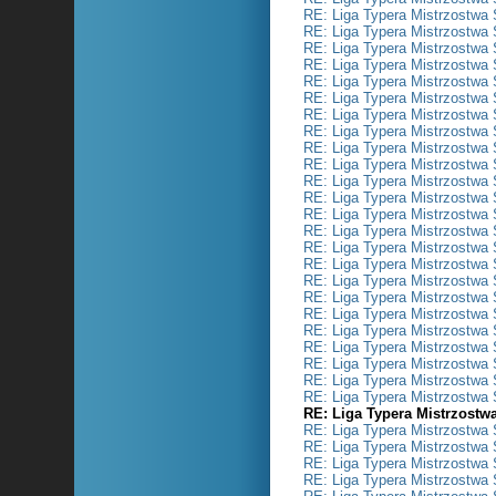
RE: Liga Typera Mistrzostwa 
RE: Liga Typera Mistrzostwa 
RE: Liga Typera Mistrzostwa 
RE: Liga Typera Mistrzostwa 
RE: Liga Typera Mistrzostwa 
RE: Liga Typera Mistrzostwa 
RE: Liga Typera Mistrzostwa 
RE: Liga Typera Mistrzostwa 
RE: Liga Typera Mistrzostwa 
RE: Liga Typera Mistrzostwa 
RE: Liga Typera Mistrzostwa 
RE: Liga Typera Mistrzostwa 
RE: Liga Typera Mistrzostwa 
RE: Liga Typera Mistrzostwa 
RE: Liga Typera Mistrzostwa 
RE: Liga Typera Mistrzostwa 
RE: Liga Typera Mistrzostwa 
RE: Liga Typera Mistrzostwa 
RE: Liga Typera Mistrzostwa 
RE: Liga Typera Mistrzostwa 
RE: Liga Typera Mistrzostwa 
RE: Liga Typera Mistrzostwa 
RE: Liga Typera Mistrzostwa 
RE: Liga Typera Mistrzostwa 
RE: Liga Typera Mistrzostw
RE: Liga Typera Mistrzostwa 
RE: Liga Typera Mistrzostwa 
RE: Liga Typera Mistrzostwa 
RE: Liga Typera Mistrzostwa 