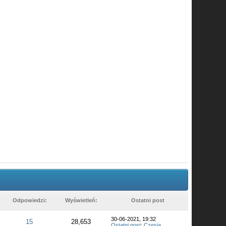
Odpowiedzi:
Wyświetleń:
Ostatni post
30-06-2021, 19:32
15
28,653
Ostatni post
:
Czesia