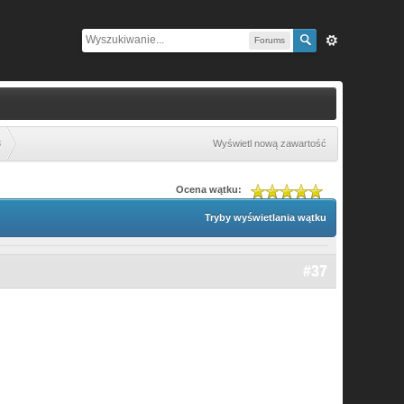
Forums
8
Wyświetl nową zawartość
Ocena wątku:
Tryby wyświetlania wątku
#37