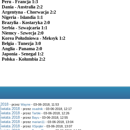
Peru - Francja 1:3
Dania - Australia 2:2
Argentyna - Chorwacja 2:2
Nigeria - Islandia 1:1
Brazylia - Kostaryka 2:0
Serbia - Szwajcaria 1:1
Niemcy - Szwecja 2:0
Korea Południowa - Meksyk 1:2
Belgia - Tunezja 3:0
Anglia - Panama 2:0
Japonia - Senegal 1:2
Polska - Kolumbia 2:2
 2018
- przez
Wayne
- 03-06-2018, 11:53
Świata 2018
- przez
osadnik
- 03-06-2018, 12:17
Świata 2018
- przez
Tarble
- 03-06-2018, 12:26
Świata 2018
- przez
Bayu
- 03-06-2018, 12:55
Świata 2018
- przez
marian11
- 03-06-2018, 13:04
Świata 2018
- przez
XSpojler
- 03-06-2018, 13:07