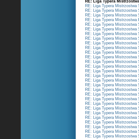
RE: Liga Typera Mistrzostw
RE: Liga Typera Mistrzostwa 
RE: Liga Typera Mistrzostwa 
RE: Liga Typera Mistrzostwa 
RE: Liga Typera Mistrzostwa 
RE: Liga Typera Mistrzostwa 
RE: Liga Typera Mistrzostwa 
RE: Liga Typera Mistrzostwa 
RE: Liga Typera Mistrzostwa 
RE: Liga Typera Mistrzostwa 
RE: Liga Typera Mistrzostwa 
RE: Liga Typera Mistrzostwa 
RE: Liga Typera Mistrzostwa 
RE: Liga Typera Mistrzostwa 
RE: Liga Typera Mistrzostwa 
RE: Liga Typera Mistrzostwa 
RE: Liga Typera Mistrzostwa 
RE: Liga Typera Mistrzostwa 
RE: Liga Typera Mistrzostwa 
RE: Liga Typera Mistrzostwa 
RE: Liga Typera Mistrzostwa 
RE: Liga Typera Mistrzostwa 
RE: Liga Typera Mistrzostwa 
RE: Liga Typera Mistrzostwa 
RE: Liga Typera Mistrzostwa 
RE: Liga Typera Mistrzostwa 
RE: Liga Typera Mistrzostwa 
RE: Liga Typera Mistrzostwa 
RE: Liga Typera Mistrzostwa 
RE: Liga Typera Mistrzostwa 