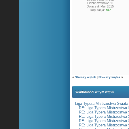
Liczba wątków: 36
Dołączył: Mar 2015
Reputacja:
457
«
Starszy wątek
|
Nowszy wątek
»
Wiadomości w tym wątku
Liga Typera Mistrzostwa Świata
RE: Liga Typera Mistrzostwa 
RE: Liga Typera Mistrzostwa 
RE: Liga Typera Mistrzostwa 
RE: Liga Typera Mistrzostwa 
RE: Liga Typera Mistrzostwa 