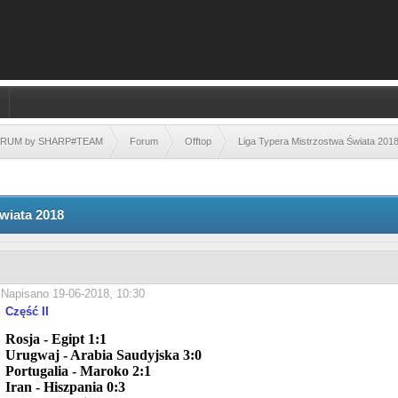
FORUM by SHARP#TEAM
Forum
Offtop
Liga Typera Mistrzostwa Świata 201
wiata 2018
Napisano 19-06-2018, 10:30
Część II
Rosja - Egipt 1:1
Urugwaj -
Arabia Saudyjska 3:0
Portugalia - Maroko 2:1
Iran - Hiszpania 0:3