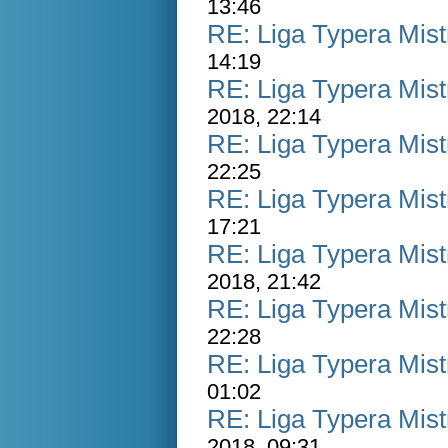
13:46
RE: Liga Typera Mis
14:19
RE: Liga Typera Mis
2018, 22:14
RE: Liga Typera Mis
22:25
RE: Liga Typera Mis
17:21
RE: Liga Typera Mis
2018, 21:42
RE: Liga Typera Mis
22:28
RE: Liga Typera Mis
01:02
RE: Liga Typera Mis
2018, 09:31