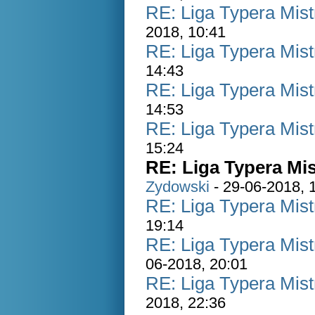
RE: Liga Typera Mis
2018, 10:41
RE: Liga Typera Mis
14:43
RE: Liga Typera Mis
14:53
RE: Liga Typera Mis
15:24
RE: Liga Typera Mi
Zydowski
- 29-06-2018, 
RE: Liga Typera Mis
19:14
RE: Liga Typera Mis
06-2018, 20:01
RE: Liga Typera Mis
2018, 22:36