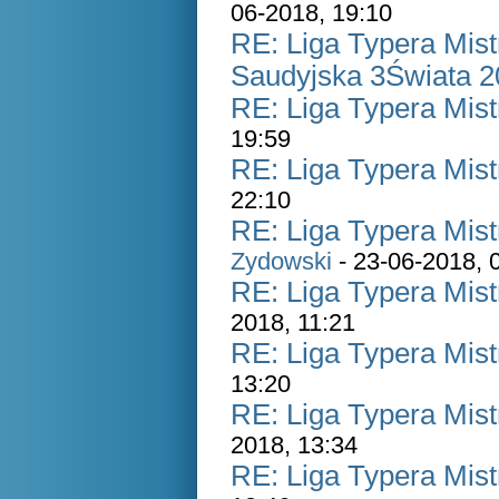
06-2018, 19:10
RE: Liga Typera Mist
Saudyjska 3Świata 2
RE: Liga Typera Mis
19:59
RE: Liga Typera Mis
22:10
RE: Liga Typera Mis
Zydowski
- 23-06-2018, 
RE: Liga Typera Mis
2018, 11:21
RE: Liga Typera Mis
13:20
RE: Liga Typera Mis
2018, 13:34
RE: Liga Typera Mis