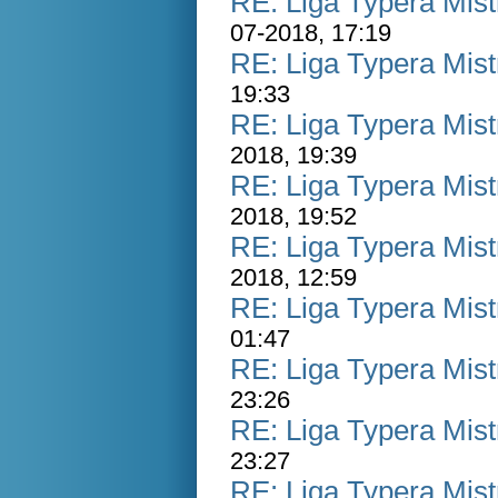
RE: Liga Typera Mis
07-2018, 17:19
RE: Liga Typera Mis
19:33
RE: Liga Typera Mis
2018, 19:39
RE: Liga Typera Mis
2018, 19:52
RE: Liga Typera Mis
2018, 12:59
RE: Liga Typera Mis
01:47
RE: Liga Typera Mis
23:26
RE: Liga Typera Mis
23:27
RE: Liga Typera Mis