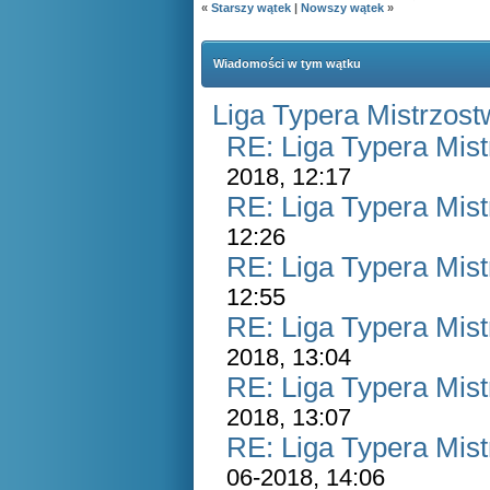
«
Starszy wątek
|
Nowszy wątek
»
Wiadomości w tym wątku
Liga Typera Mistrzos
RE: Liga Typera Mis
2018, 12:17
RE: Liga Typera Mis
12:26
RE: Liga Typera Mis
12:55
RE: Liga Typera Mis
2018, 13:04
RE: Liga Typera Mis
2018, 13:07
RE: Liga Typera Mis
06-2018, 14:06