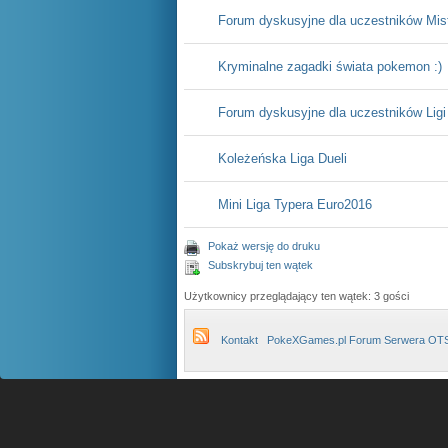
Forum dyskusyjne dla uczestników Mis
Kryminalne zagadki świata pokemon :)
Forum dyskusyjne dla uczestników Lig
Koleżeńska Liga Dueli
Mini Liga Typera Euro2016
Pokaż wersję do druku
Subskrybuj ten wątek
Użytkownicy przeglądający ten wątek: 3 gości
Kontakt
PokeXGames.pl Forum Serwera OT