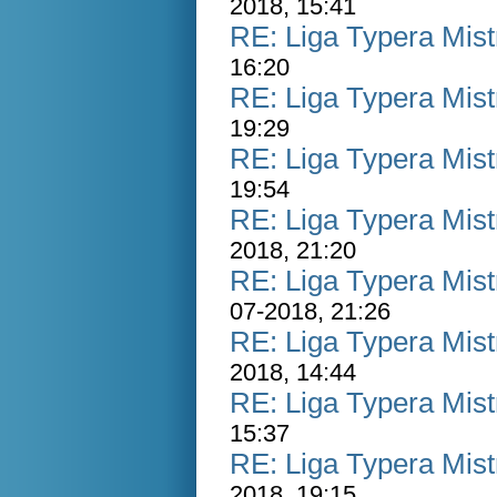
2018, 15:41
RE: Liga Typera Mis
16:20
RE: Liga Typera Mis
19:29
RE: Liga Typera Mis
19:54
RE: Liga Typera Mis
2018, 21:20
RE: Liga Typera Mis
07-2018, 21:26
RE: Liga Typera Mis
2018, 14:44
RE: Liga Typera Mis
15:37
RE: Liga Typera Mis
2018, 19:15