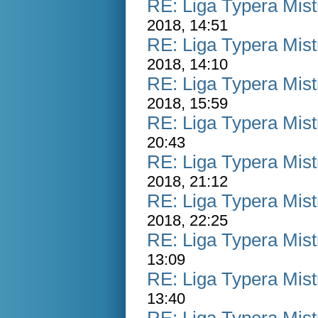
RE: Liga Typera Mis
2018, 14:51
RE: Liga Typera Mis
2018, 14:10
RE: Liga Typera Mis
2018, 15:59
RE: Liga Typera Mis
20:43
RE: Liga Typera Mis
2018, 21:12
RE: Liga Typera Mis
2018, 22:25
RE: Liga Typera Mis
13:09
RE: Liga Typera Mis
13:40