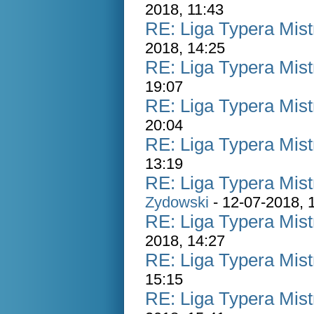
2018, 11:43
RE: Liga Typera Mis
2018, 14:25
RE: Liga Typera Mis
19:07
RE: Liga Typera Mis
20:04
RE: Liga Typera Mis
13:19
RE: Liga Typera Mis
Zydowski
- 12-07-2018, 
RE: Liga Typera Mis
2018, 14:27
RE: Liga Typera Mis
15:15
RE: Liga Typera Mis