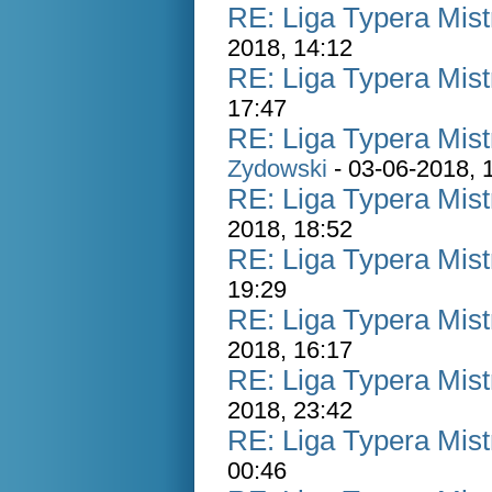
RE: Liga Typera Mis
2018, 14:12
RE: Liga Typera Mis
17:47
RE: Liga Typera Mis
Zydowski
- 03-06-2018, 
RE: Liga Typera Mis
2018, 18:52
RE: Liga Typera Mis
19:29
RE: Liga Typera Mis
2018, 16:17
RE: Liga Typera Mis
2018, 23:42
RE: Liga Typera Mis
00:46