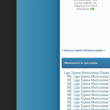
Liczba postów: 351
Liczba wątków: 25
Dołączył: Oct 2014
Reputacja:
118
«
Starszy wątek
|
Nowszy wątek
»
Wiadomości w tym wątku
Liga Typera Mistrzostwa Świata
RE: Liga Typera Mistrzostwa 
RE: Liga Typera Mistrzostwa 
RE: Liga Typera Mistrzostwa 
RE: Liga Typera Mistrzostwa 
RE: Liga Typera Mistrzostwa 
RE: Liga Typera Mistrzostwa 
RE: Liga Typera Mistrzostwa 
RE: Liga Typera Mistrzostwa 
RE: Liga Typera Mistrzostwa 
RE: Liga Typera Mistrzostwa 