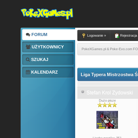
FORUM
Logowanie »
Rejestracja
UŻYTKOWNICY
PokeXGames.pl & Poke-Evo.com 
SZUKAJ
1 głosów - średnia: 5
1
2
3
4
5
KALENDARZ
Liga Typera Mistrzostwa Ś
Stefan Krol Zydowski
Dużo pisze