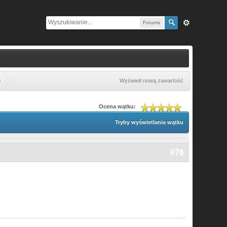
Forums
8
Wyświetl nową zawartość
Ocena wątku:
Tryby wyświetlania wątku
#76