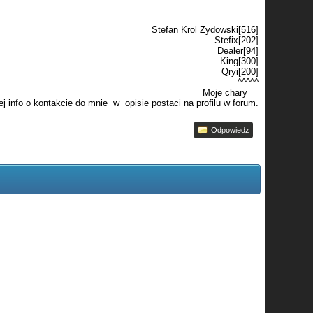
Stefan Krol Zydowski[516]
Stefix[202]
Dealer[94]
King[300]
Qryi[200]
^^^^^
Moje chary
j info o kontakcie do mnie w opisie postaci na profilu w forum.
Odpowiedz