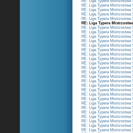
RE: Liga Typera Mistrzostwa 
RE: Liga Typera Mistrzostwa 
RE: Liga Typera Mistrzostwa 
RE: Liga Typera Mistrzostwa 
RE: Liga Typera Mistrzostwa 
RE: Liga Typera Mistrzostw
RE: Liga Typera Mistrzostwa 
RE: Liga Typera Mistrzostwa 
RE: Liga Typera Mistrzostwa 
RE: Liga Typera Mistrzostwa 
RE: Liga Typera Mistrzostwa 
RE: Liga Typera Mistrzostwa 
RE: Liga Typera Mistrzostwa 
RE: Liga Typera Mistrzostwa 
RE: Liga Typera Mistrzostwa 
RE: Liga Typera Mistrzostwa 
RE: Liga Typera Mistrzostwa 
RE: Liga Typera Mistrzostwa 
RE: Liga Typera Mistrzostwa 
RE: Liga Typera Mistrzostwa 
RE: Liga Typera Mistrzostwa 
RE: Liga Typera Mistrzostwa 
RE: Liga Typera Mistrzostwa 
RE: Liga Typera Mistrzostwa 
RE: Liga Typera Mistrzostwa 
RE: Liga Typera Mistrzostwa 
RE: Liga Typera Mistrzostwa 
RE: Liga Typera Mistrzostwa 
RE: Liga Typera Mistrzostwa 
RE: Liga Typera Mistrzostwa 