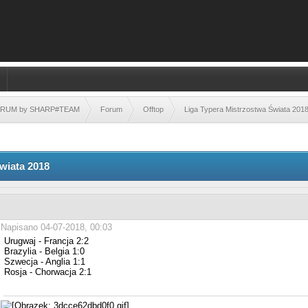
FORUM by SHARP#TEAM
Forum
Offtop
Liga Typera Mistrzostwa Świata 201
wiata 2018
Napisano 04-07-2018, 00:03
Urugwaj - Francja 2:2
Brazylia - Belgia 1:0
Szwecja - Anglia 1:1
Rosja - Chorwacja 2:1