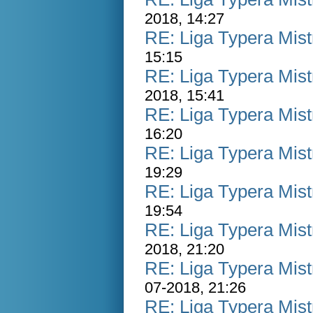
2018, 14:27
RE: Liga Typera Mis
15:15
RE: Liga Typera Mis
2018, 15:41
RE: Liga Typera Mis
16:20
RE: Liga Typera Mis
19:29
RE: Liga Typera Mis
19:54
RE: Liga Typera Mis
2018, 21:20
RE: Liga Typera Mis
07-2018, 21:26
RE: Liga Typera Mis