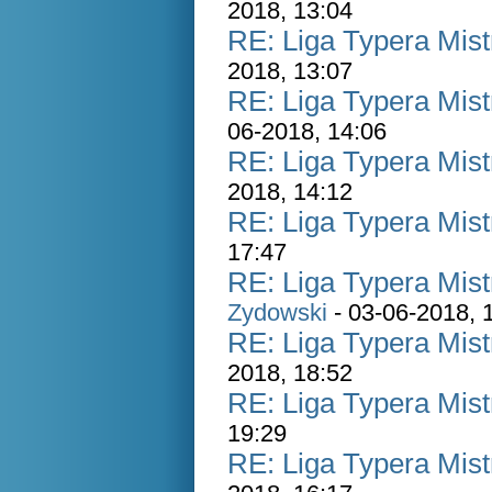
2018, 13:04
RE: Liga Typera Mis
2018, 13:07
RE: Liga Typera Mis
06-2018, 14:06
RE: Liga Typera Mis
2018, 14:12
RE: Liga Typera Mis
17:47
RE: Liga Typera Mis
Zydowski
- 03-06-2018, 
RE: Liga Typera Mis
2018, 18:52
RE: Liga Typera Mis
19:29
RE: Liga Typera Mis