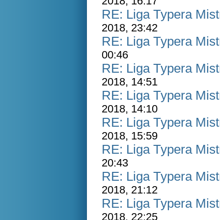
2018, 16:17
RE: Liga Typera Mis
2018, 23:42
RE: Liga Typera Mis
00:46
RE: Liga Typera Mis
2018, 14:51
RE: Liga Typera Mis
2018, 14:10
RE: Liga Typera Mis
2018, 15:59
RE: Liga Typera Mis
20:43
RE: Liga Typera Mis
2018, 21:12
RE: Liga Typera Mis
2018, 22:25