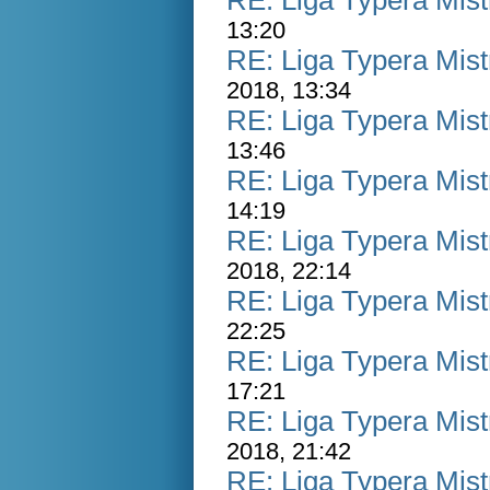
RE: Liga Typera Mis
13:20
RE: Liga Typera Mis
2018, 13:34
RE: Liga Typera Mis
13:46
RE: Liga Typera Mis
14:19
RE: Liga Typera Mis
2018, 22:14
RE: Liga Typera Mis
22:25
RE: Liga Typera Mis
17:21
RE: Liga Typera Mis
2018, 21:42
RE: Liga Typera Mis