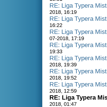
RE: Liga Typera Mis
2018, 16:19
RE: Liga Typera Mis
16:22
RE: Liga Typera Mis
07-2018, 17:19
RE: Liga Typera Mis
19:33
RE: Liga Typera Mis
2018, 19:39
RE: Liga Typera Mis
2018, 19:52
RE: Liga Typera Mis
2018, 12:59
RE: Liga Typera Mi
2018, 01:47