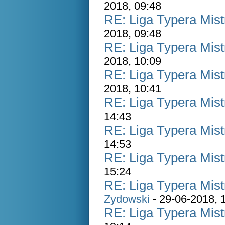
2018, 09:48
RE: Liga Typera Mis
2018, 09:48
RE: Liga Typera Mis
2018, 10:09
RE: Liga Typera Mis
2018, 10:41
RE: Liga Typera Mis
14:43
RE: Liga Typera Mis
14:53
RE: Liga Typera Mis
15:24
RE: Liga Typera Mis
Zydowski
- 29-06-2018, 
RE: Liga Typera Mis