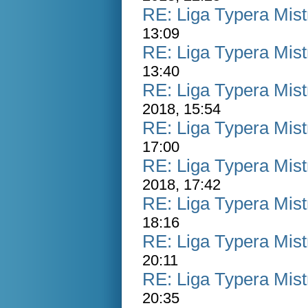
RE: Liga Typera Mis
13:09
RE: Liga Typera Mis
13:40
RE: Liga Typera Mis
2018, 15:54
RE: Liga Typera Mis
17:00
RE: Liga Typera Mis
2018, 17:42
RE: Liga Typera Mis
18:16
RE: Liga Typera Mis
20:11
RE: Liga Typera Mis
20:35