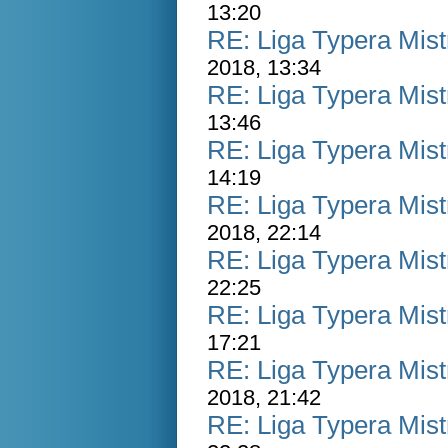
13:20
RE: Liga Typera Mis
2018, 13:34
RE: Liga Typera Mis
13:46
RE: Liga Typera Mis
14:19
RE: Liga Typera Mis
2018, 22:14
RE: Liga Typera Mis
22:25
RE: Liga Typera Mis
17:21
RE: Liga Typera Mis
2018, 21:42
RE: Liga Typera Mis