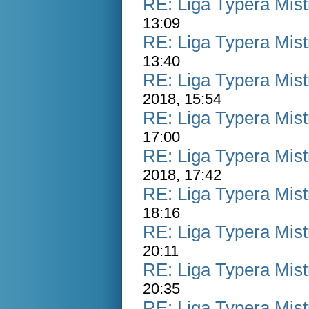
RE: Liga Typera Mis
13:09
RE: Liga Typera Mis
13:40
RE: Liga Typera Mis
2018, 15:54
RE: Liga Typera Mis
17:00
RE: Liga Typera Mis
2018, 17:42
RE: Liga Typera Mis
18:16
RE: Liga Typera Mis
20:11
RE: Liga Typera Mis
20:35
RE: Liga Typera Mis