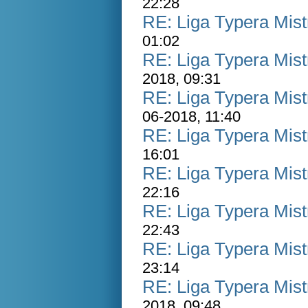
22:28
RE: Liga Typera Mis
01:02
RE: Liga Typera Mis
2018, 09:31
RE: Liga Typera Mis
06-2018, 11:40
RE: Liga Typera Mis
16:01
RE: Liga Typera Mis
22:16
RE: Liga Typera Mis
22:43
RE: Liga Typera Mis
23:14
RE: Liga Typera Mis
2018, 09:48