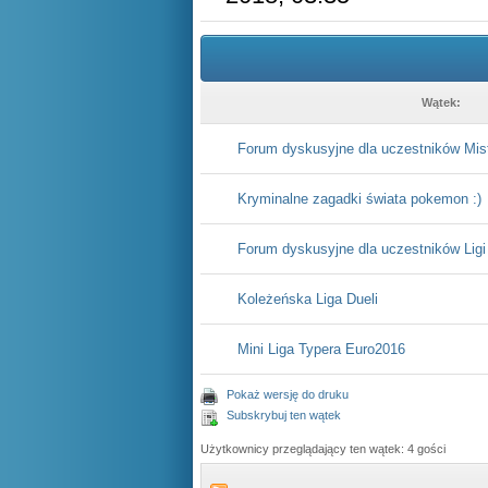
Wątek:
Forum dyskusyjne dla uczestników Mis
Kryminalne zagadki świata pokemon :)
Forum dyskusyjne dla uczestników Lig
Koleżeńska Liga Dueli
Mini Liga Typera Euro2016
Pokaż wersję do druku
Subskrybuj ten wątek
Użytkownicy przeglądający ten wątek: 4 gości