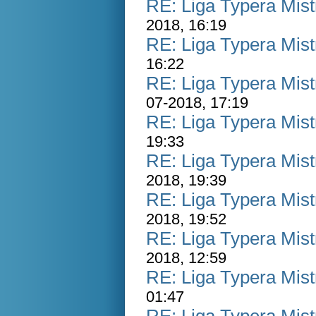
RE: Liga Typera Mis
2018, 16:19
RE: Liga Typera Mis
16:22
RE: Liga Typera Mis
07-2018, 17:19
RE: Liga Typera Mis
19:33
RE: Liga Typera Mis
2018, 19:39
RE: Liga Typera Mis
2018, 19:52
RE: Liga Typera Mis
2018, 12:59
RE: Liga Typera Mis
01:47