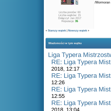
/Mormoran
Liczba postów: 60
Liczba wątków: 15
Dołączył: Jan 2017
Reputacja:
35
«
Starszy wątek
|
Nowszy wątek
»
Wiadomości w tym wątku
Liga Typera Mistrzos
RE: Liga Typera Mis
2018, 12:17
RE: Liga Typera Mis
12:26
RE: Liga Typera Mis
12:55
RE: Liga Typera Mis
2018, 13:04