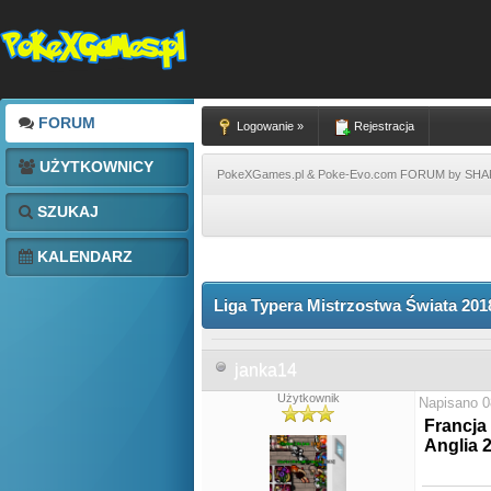
FORUM
Logowanie »
Rejestracja
UŻYTKOWNICY
PokeXGames.pl & Poke-Evo.com FORUM by SH
SZUKAJ
KALENDARZ
Liga Typera Mistrzostwa Świata 201
janka14
Użytkownik
Napisano 0
Francja 
Anglia 