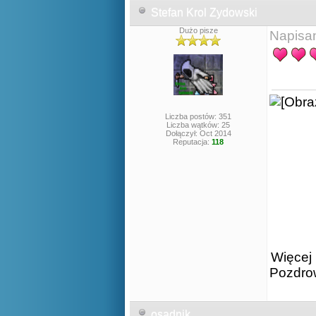
Stefan Krol Zydowski
Dużo pisze
Napisa
Liczba postów: 351
Liczba wątków: 25
Dołączył: Oct 2014
Reputacja:
118
Więcej 
Pozdro
osadnik