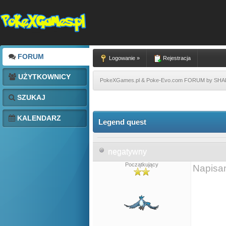
FORUM
Logowanie »
Rejestracja
UŻYTKOWNICY
PokeXGames.pl & Poke-Evo.com FORUM by SH
SZUKAJ
KALENDARZ
Legend quest
negatywny
Początkujący
Napisa