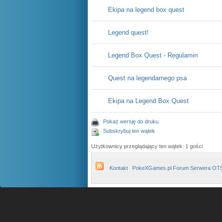
Ekipa na legend box quest
Legend quest!
Legend Box Quest - Regulamin
Quest na legendarnego psa
Ekipa na Legend Box Quest
Pokaż wersję do druku
Subskrybuj ten wątek
Użytkownicy przeglądający ten wątek: 1 gości
Kontakt
PokeXGames.pl Forum Serwera OT