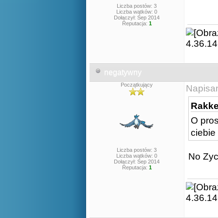
Liczba postów: 3
Liczba wątków: 0
Dołączył: Sep 2014
Reputacja:
1
negatywny
Początkujący
Napisa
Rakker
O pro
ciebie
Liczba postów: 3
No Zyc
Liczba wątków: 0
Dołączył: Sep 2014
Reputacja:
1