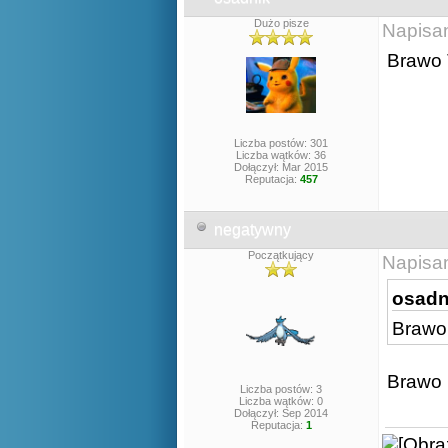
Dużo pisze
Napisa
Brawo
Liczba postów: 301
Liczba wątków: 36
Dołączył: Mar 2015
Reputacja:
457
negatywny
Początkujący
Napisa
osadni
Brawo
Brawo
Liczba postów: 3
Liczba wątków: 0
Dołączył: Sep 2014
Reputacja:
1