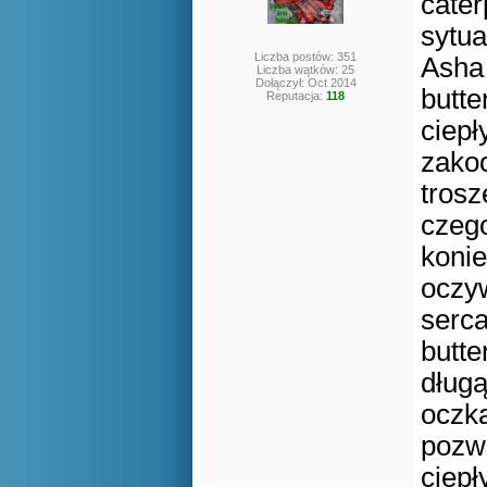
cater
sytua
Liczba postów: 351
Asha 
Liczba wątków: 25
Dołączył: Oct 2014
butte
Reputacja:
118
ciepł
zakoc
tros
czego
konie
oczyw
serca
butte
długą
oczka
pozw
ciepł