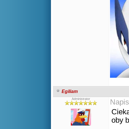
Egiliam
Administrator
Napis
Ciek
oby b