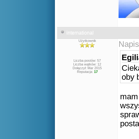
international
Użytkownik
Napis
Egil
Liczba postów: 57
Liczba wątków: 12
Ciek
Dołączył: Mar 2015
Reputacja:
17
oby b
mam w
wszys
spraw
posta