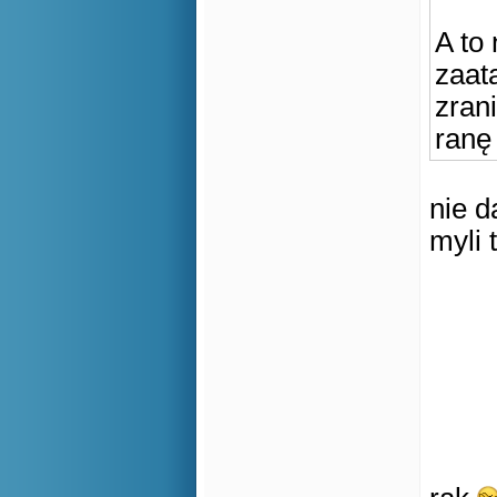
A to
zaat
zran
ranę 
nie d
myli 