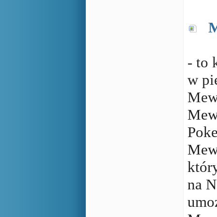
M
- to
w pi
Mew
Mewt
Poke
Mew
któr
na N
umoż