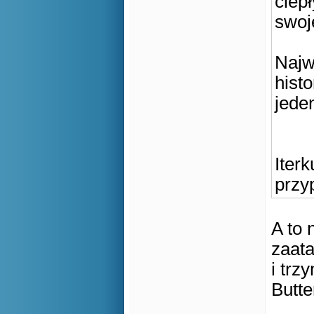
ciep
swo
Najw
hist
jede
Iter
przy
A to 
zaata
i trz
Butte