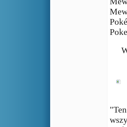
Mewt
Mewt
Poké
Poke
W
"Ten
wszy