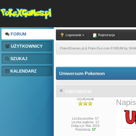
FORUM
Logowanie »
Rejestracja
UŻYTKOWNICY
PokeXGames.pl & Poke-Evo.com FORUM by SH
SZUKAJ
KALENDARZ
Uniwersum Pokemon
international
Użytkownik
Napis
Liczba postów: 57
Liczba wątków: 12
Dołączył: Mar 2015
Reputacja:
17