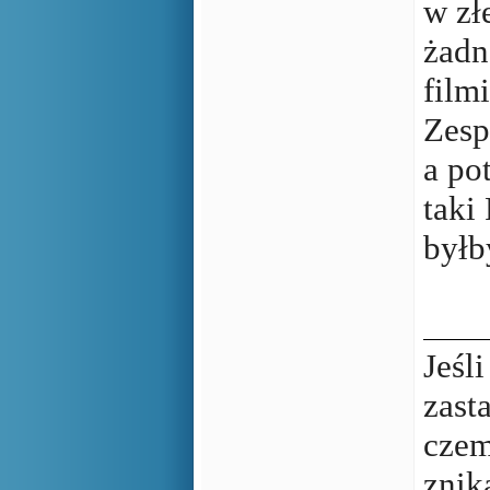
w zł
żadn
film
Zesp
a po
taki
byłb
Jeśl
zast
czem
znik