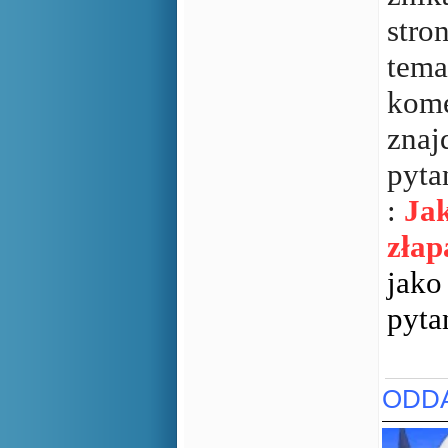
stro
tema
kome
znaj
pyta
:
Jak
złap
jako
pyta
ODDA