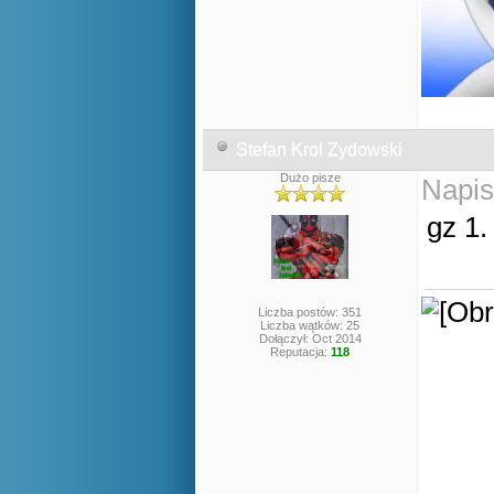
Stefan Krol Zydowski
Dużo pisze
Napis
gz 1.
Liczba postów: 351
Liczba wątków: 25
Dołączył: Oct 2014
Reputacja:
118