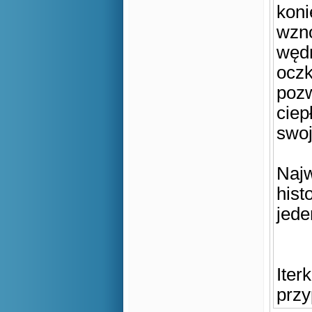
koni
wzno
wędr
oczk
pozw
ciep
swo
Najw
hist
jede
Iter
przy