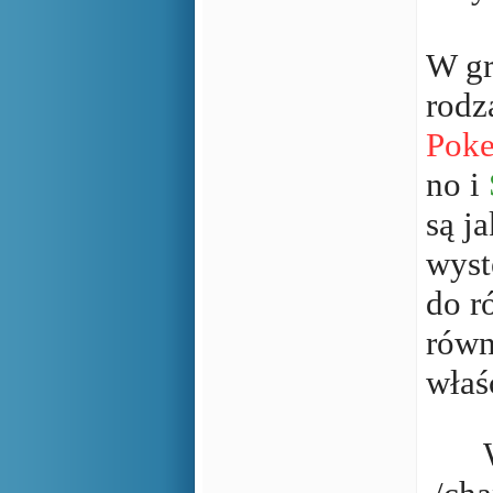
W gr
rodz
Pok
no i
są j
wyst
do r
równ
właś