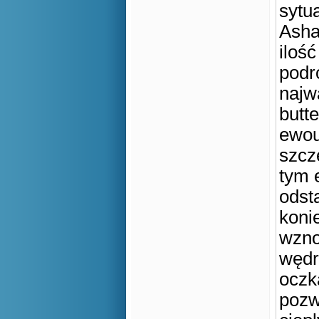
sytu
Asha
iloś
podr
najw
butte
ewou
szczę
tym 
odst
koni
wzno
wędr
oczk
pozw