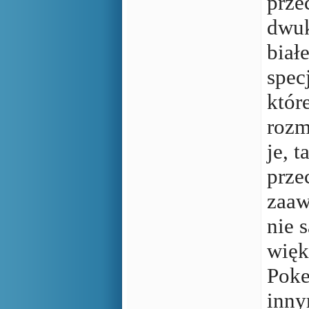
prze
dwuk
biał
spec
któr
rozm
je, 
prze
zaaw
nie 
więk
Poke
inny