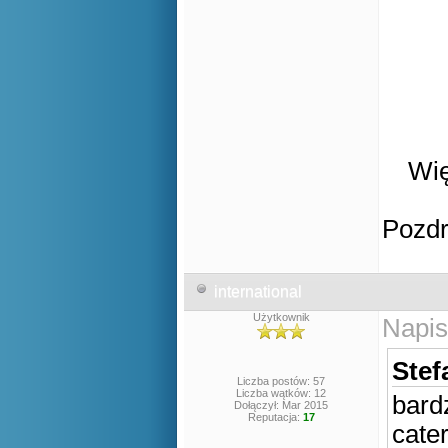
Wię
Pozd
international
Użytkownik
Napis
Stef
Liczba postów: 57
Liczba wątków: 12
bard
Dołączył: Mar 2015
Reputacja:
17
cate