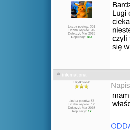
Bardz
Lugi
cieka
Liczba postów: 301
nies
Liczba wątków: 36
Dołączył: Mar 2015
czyli
Reputacja:
457
się w
international
Użytkownik
Napis
mam n
Liczba postów: 57
właś
Liczba wątków: 12
Dołączył: Mar 2015
Reputacja:
17
ODDA