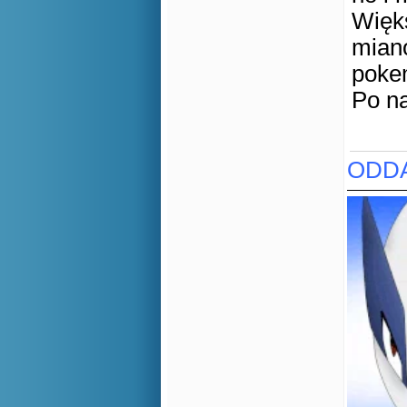
Więks
mian
poke
Po n
ODDA