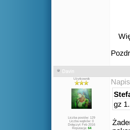
Wię
Pozd
Davin
Użytkownik
Napis
Stef
gz 1
Liczba postów: 129
Żaden
Liczba wątków: 0
Dołączył: Feb 2016
Reputacja:
64