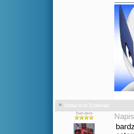
Stefan Krol Zydowski
Dużo pisze
Napis
bardz