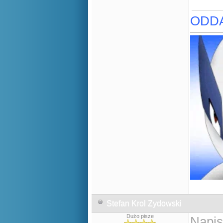
ODDA
Stefan Krol Zydowski
Dużo pisze
Napis