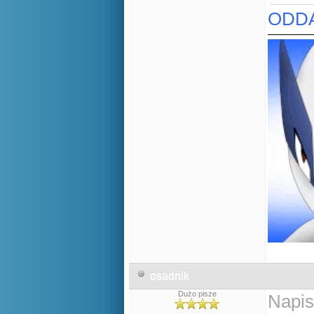
ODDA
osadnik
Dużo pisze
Napis