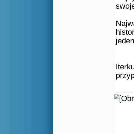
swoje
Najwa
histo
jeden
Iterk
przyp