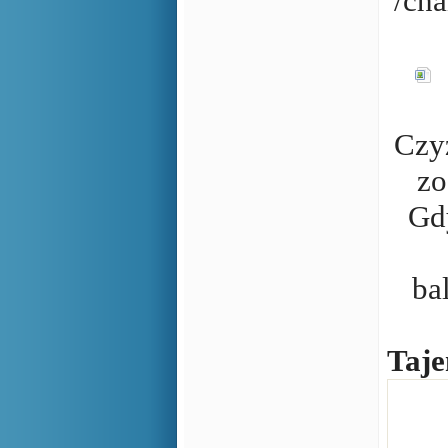
/ch
Czyż
zo
Gd
ba
Taje