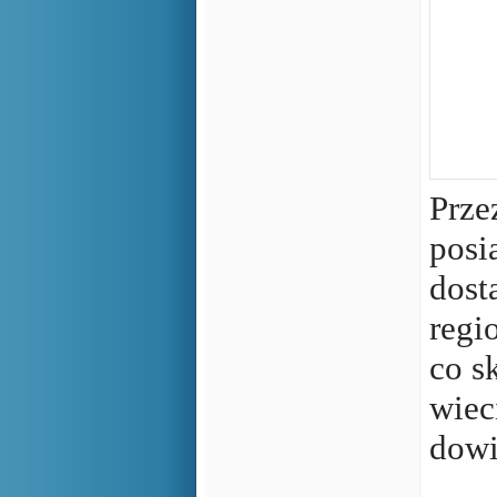
Prze
posi
dost
regi
co s
wiec
dowi