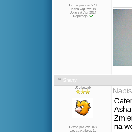
Liczba postów: 278
Liczba wątków: 10
Dołączył: Apr 2014
Reputacja:
52
Shany
Użytkownik
Napis
Cater
Asha
Zmien
na wo
Liczba postów: 168
Liczba wątków: 11