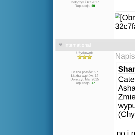
Dołączył: Oct 2017
Reputacja:
49
international
Użytkownik
Napis
Shan
Liczba postów: 57
Liczba wątków: 12
Cate
Dołączył: Mar 2015
Reputacja:
17
Asha
Zmien
wypu
(Chy
no i