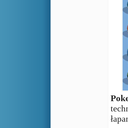
Pok
tech
łapa