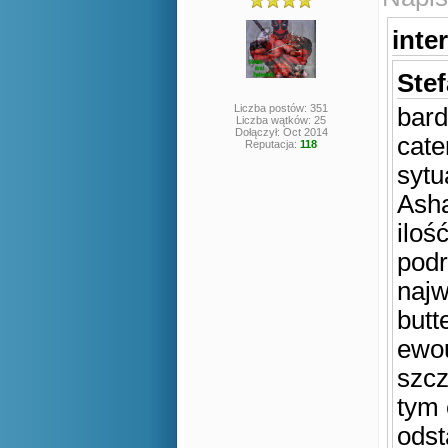
inte
Stef
Liczba postów: 351
bard
Liczba wątków: 25
Dołączył: Oct 2014
cate
Reputacja:
118
sytu
Asha
iloś
podr
najw
butt
ewou
szcz
tym 
odst