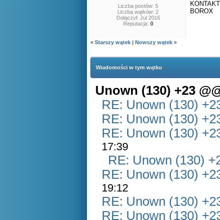
KONTAKT
Liczba postów: 5
BOROX
Liczba wątków: 2
Dołączył: Jul 2016
Reputacja:
0
«
Starszy wątek
|
Nowszy wątek
»
Wiadomości w tym wątku
Unown (130) +23 @
RE: Unown (130) +
RE: Unown (130) +
RE: Unown (130) +
17:39
RE: Unown (130) 
RE: Unown (130) +
19:12
RE: Unown (130) +
RE: Unown (130) +