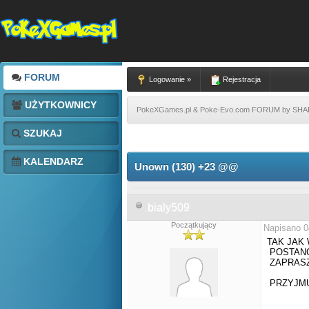
FORUM
Logowanie »
Rejestracja
UŻYTKOWNICY
PokeXGames.pl & Poke-Evo.com FORUM by SH
SZUKAJ
KALENDARZ
Unown (130) +23 @@
bialy509
Początkujący
Napisano 0
TAK JAK
POSTANO
ZAPRASZ
PRZYJMU