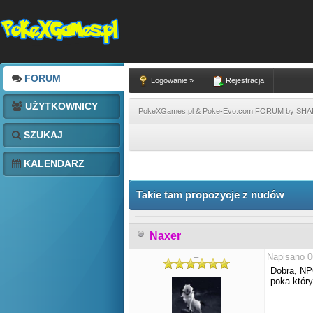
FORUM
Logowanie »
Rejestracja
UŻYTKOWNICY
PokeXGames.pl & Poke-Evo.com FORUM by SH
SZUKAJ
KALENDARZ
Takie tam propozycje z nudów
Naxer
-._.-
Napisano 0
Dobra, NPC
poka który