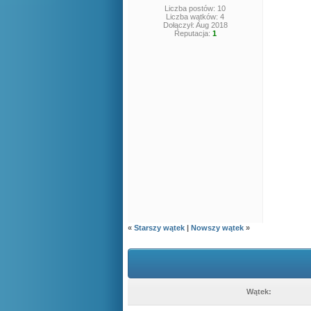
Liczba postów: 10
Liczba wątków: 4
Dołączył: Aug 2018
Reputacja:
1
«
Starszy wątek
|
Nowszy wątek
»
Wątek: