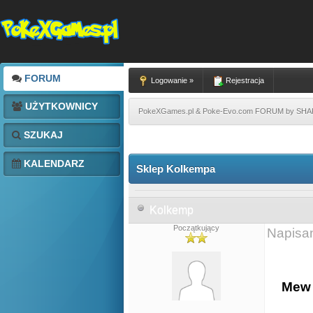
FORUM
Logowanie »
Rejestracja
UŻYTKOWNICY
PokeXGames.pl & Poke-Evo.com FORUM by SH
SZUKAJ
KALENDARZ
Sklep Kolkempa
Kolkemp
Początkujący
Napisa
Mew 