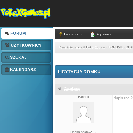
FORUM
Logowanie »
Rejestracja
UŻYTKOWNICY
PokeXGames.pl & Poke-Evo.com FORUM by SH
SZUKAJ
KALENDARZ
LICYTACJA DOMKU
Ocelote
Banned
Napisano 2
Liczba postów: 12