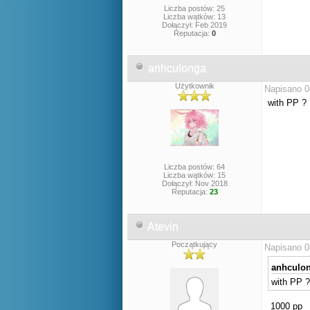
Liczba postów: 25
Liczba wątków: 13
Dołączył: Feb 2019
Reputacja:
0
anhculonga
Użytkownik
Napisano 0
with PP ?
Liczba postów: 64
Liczba wątków: 15
Dołączył: Nov 2018
Reputacja:
23
Atevin
Początkujący
Napisano 0
anhculon
with PP ?
1000 pp