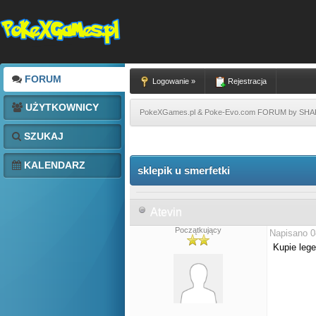
FORUM
Logowanie »
Rejestracja
UŻYTKOWNICY
PokeXGames.pl & Poke-Evo.com FORUM by SH
SZUKAJ
KALENDARZ
sklepik u smerfetki
Atevin
Początkujący
Napisano 0
Kupie lege