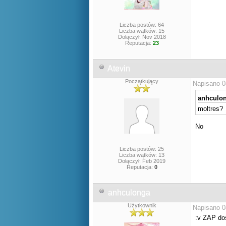
Liczba postów: 64
Liczba wątków: 15
Dołączył: Nov 2018
Reputacja:
23
Atevin
Początkujący
Napisano 0
anhculon
moltres?
No
Liczba postów: 25
Liczba wątków: 13
Dołączył: Feb 2019
Reputacja:
0
anhculonga
Użytkownik
Napisano 0
:v ZAP do