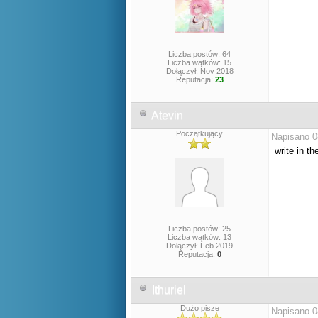
Liczba postów: 64
Liczba wątków: 15
Dołączył: Nov 2018
Reputacja:
23
Atevin
Początkujący
Napisano 0
write in t
Liczba postów: 25
Liczba wątków: 13
Dołączył: Feb 2019
Reputacja:
0
Ithuriel
Dużo pisze
Napisano 0