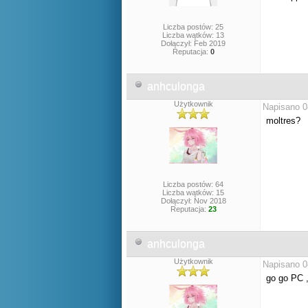
Liczba postów: 25
Liczba wątków: 13
Dołączył: Feb 2019
Reputacja:
0
anhculonga
Użytkownik
Napisano 0
moltres?
Liczba postów: 64
Liczba wątków: 15
Dołączył: Nov 2018
Reputacja:
23
anhculonga
Użytkownik
Napisano 0
go go PC ,