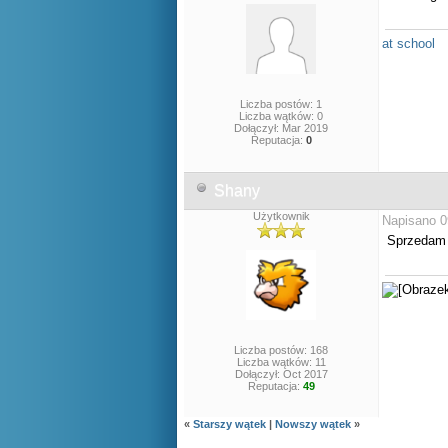
at school
Liczba postów: 1
Liczba wątków: 0
Dołączył: Mar 2019
Reputacja:
0
Shany
Użytkownik
Napisano 0
Sprzedam 
Liczba postów: 168
Liczba wątków: 11
Dołączył: Oct 2017
Reputacja:
49
«
Starszy wątek
|
Nowszy wątek
»