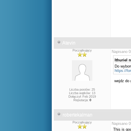
Atevin
Początkujący
Napisano 0
Ithuriel n
Do wyboru
https://
wejdz do 
Liczba postów: 25
Liczba wątków: 13
Dołączył: Feb 2019
Reputacja:
0
robertekalman
Początkujący
Napisano 0
This is go