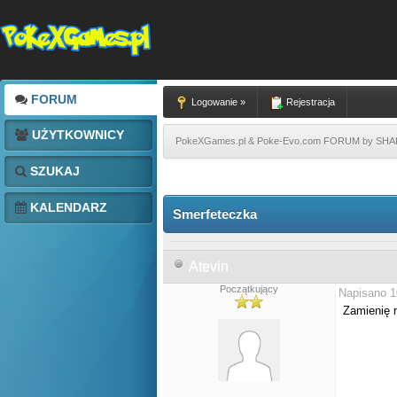
FORUM
Logowanie »
Rejestracja
UŻYTKOWNICY
PokeXGames.pl & Poke-Evo.com FORUM by SH
SZUKAJ
KALENDARZ
Smerfeteczka
Atevin
Początkujący
Napisano 1
Zamienię 