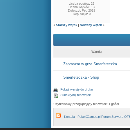
Liczba postów: 25
Liczba wątków: 13
Dołączył: Feb 2019
Reputacja:
0
«
Starszy wątek
|
Nowszy wątek
»
Wątek:
Zapraszm w grze Smerfeteczka
Smerfeteczka - Shop
Pokaż wersję do druku
Subskrybuj ten wątek
Użytkownicy przeglądający ten wątek: 1 gości
Kontakt
PokeXGames.pl Forum Serwera OT