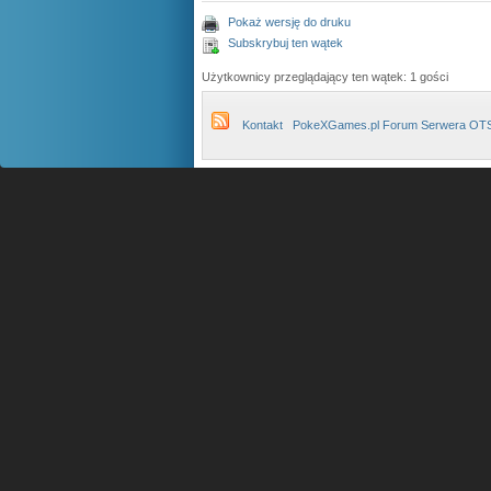
Pokaż wersję do druku
Subskrybuj ten wątek
Użytkownicy przeglądający ten wątek: 1 gości
Kontakt
PokeXGames.pl Forum Serwera OT