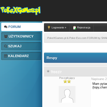
FORUM
Logowanie »
Rejestracja
UŻYTKOWNICY
PokeXGames.pl & Poke-Evo.com FORUM by SH
SZUKAJ
KALENDARZ
Respy
freezir
Początkujący
Napisano 2
Mam pytan
(topy,chan