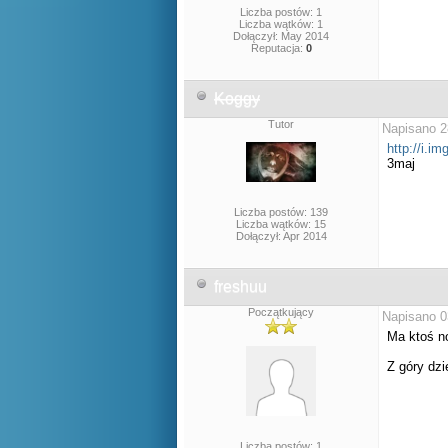
Liczba postów: 1
Liczba wątków: 1
Dołączył: May 2014
Reputacja:
0
Koggy
Tutor
Napisano 2
http://i.
3maj
Liczba postów: 139
Liczba wątków: 15
Dołączył: Apr 2014
freshuu
Początkujący
Napisano 0
Ma ktoś n
Z góry dzi
Liczba postów: 1