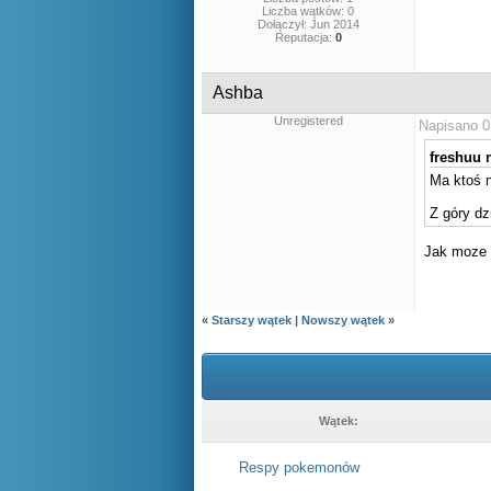
Liczba wątków: 0
Dołączył: Jun 2014
Reputacja:
0
Ashba
Unregistered
Napisano 0
freshuu n
Ma ktoś 
Z góry dz
Jak moze 
«
Starszy wątek
|
Nowszy wątek
»
Wątek:
Respy pokemonów