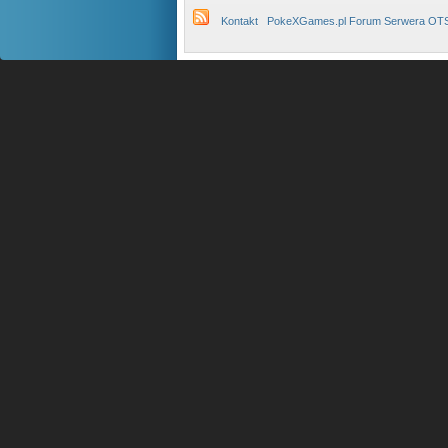
Kontakt
PokeXGames.pl Forum Serwera OT