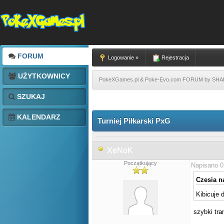
FORUM
Logowanie »
Rejestracja
UŻYTKOWNICY
PokeXGames.pl & Poke-Evo.com FORUM by SH
SZUKAJ
KALENDARZ
Turniej Piłkarski PxG
XeNoK
Początkujący
Napisano 0
Czesia na
Kibicuje 
szybki tra