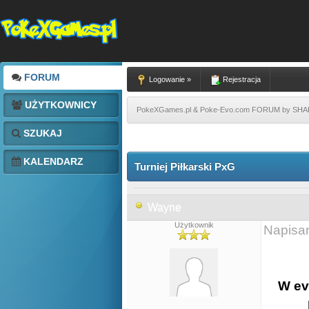
FORUM
Logowanie »
Rejestracja
UŻYTKOWNICY
PokeXGames.pl & Poke-Evo.com FORUM by SH
SZUKAJ
KALENDARZ
Turniej Piłkarski PxG
Wayne
Użytkownik
Napisa
W ev