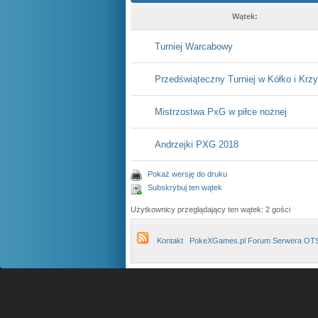
Wątek:
Turniej Warcabowy
Przedświąteczny Turniej w Kółko i Krz
Mistrzostwa PxG w piłce nożnej
Andrzejki PXG 2018
Pokaż wersję do druku
Subskrybuj ten wątek
Użytkownicy przeglądający ten wątek: 2 gości
Kontakt
PokeXGames.pl Forum Serwera OT