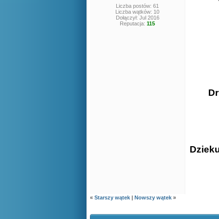
Liczba postów: 61
Liczba wątków: 10
Dołączył: Jul 2016
Reputacja:
115
Dr
Dzieku
«
Starszy wątek
|
Nowszy wątek
»