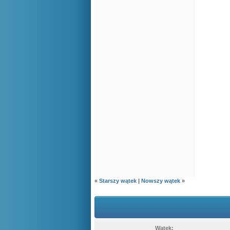
«
Starszy wątek
|
Nowszy wątek
»
Wątek: