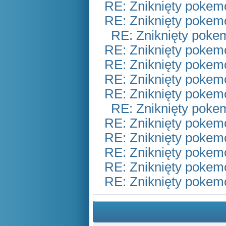
RE: Zniknięty pokem
RE: Zniknięty pokem
RE: Zniknięty poke
RE: Zniknięty pokem
RE: Zniknięty pokem
RE: Zniknięty pokem
RE: Zniknięty pokem
RE: Zniknięty poke
RE: Zniknięty pokem
RE: Zniknięty pokem
RE: Zniknięty pokem
RE: Zniknięty pokem
RE: Zniknięty pokem