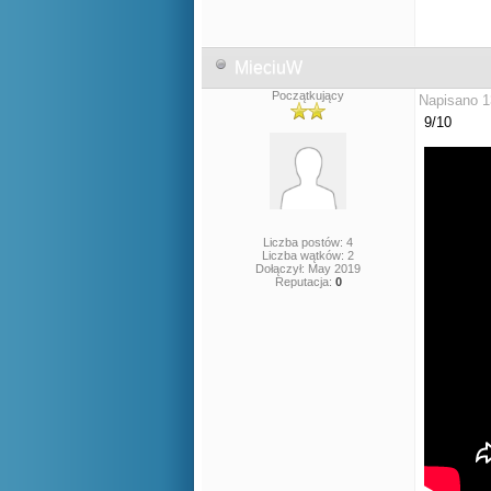
MieciuW
Początkujący
Napisano 1
9/10
Liczba postów: 4
Liczba wątków: 2
Dołączył: May 2019
Reputacja:
0