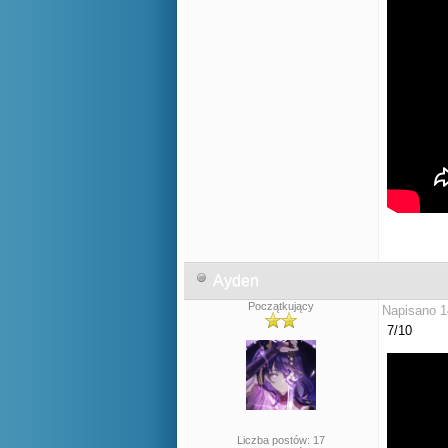
Ayden
Początkujący
Napisano 1
7/10
Liczba postów: 17