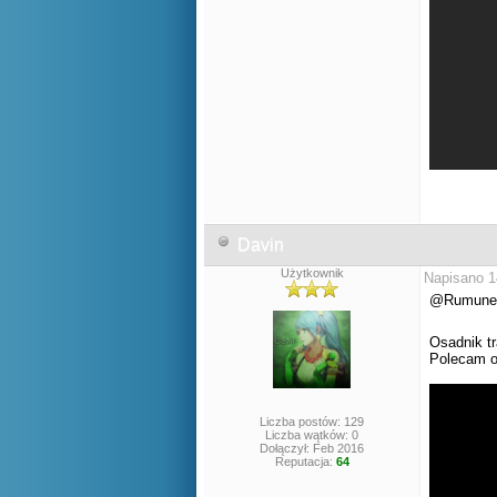
Davin
Użytkownik
Napisano 1
@Rumunek d
Osadnik tr
Polecam ob
Liczba postów: 129
Liczba wątków: 0
Dołączył: Feb 2016
Reputacja:
64