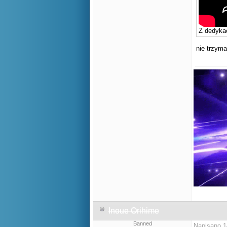
Z dedykac
nie trzyma
Inoue Orihime
Banned
Napisano 1