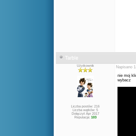
Tarble
Użytkownik
Napisano 1
nie moj kl
wybacz
Liczba postów: 216
Liczba wątków: 5
Dołączył: Apr 2017
Reputacja:
103