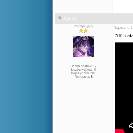
Ayden
Początkujący
Napisano 1
7/10 bardz
Liczba postów: 17
Liczba wątków: 0
Dołączył: Mar 2019
Reputacja:
8