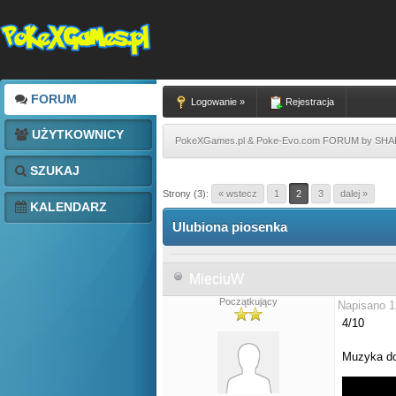
FORUM
Logowanie »
Rejestracja
UŻYTKOWNICY
PokeXGames.pl & Poke-Evo.com FORUM by SH
SZUKAJ
Strony (3):
« wstecz
1
2
3
dalej »
KALENDARZ
Ulubiona piosenka
MieciuW
Początkujący
Napisano 1
4/10
Muzyka d