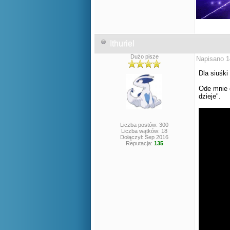
Ithuriel
Dużo pisze
Napisano 1
Dla siuśki
Ode mnie 
dzieje".
Liczba postów: 300
Liczba wątków: 18
Dołączył: Sep 2016
Reputacja:
135