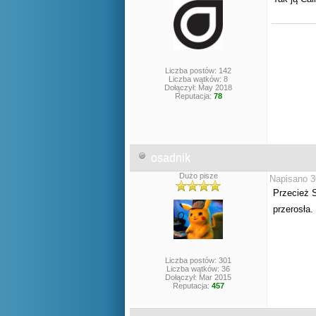
Liczba postów: 142
Liczba wątków: 8
Dołączył: May 2018
Reputacja:
78
osadnik
Dużo pisze
Napisano 3
Przecież 
przerosła
Liczba postów: 301
Liczba wątków: 36
Dołączył: Mar 2015
Reputacja:
457