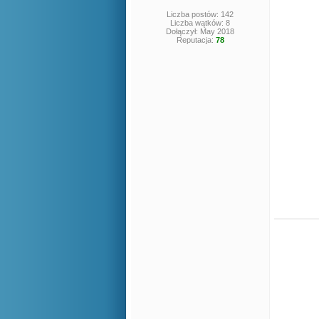
Liczba postów: 142
Liczba wątków: 8
Dołączył: May 2018
Reputacja:
78