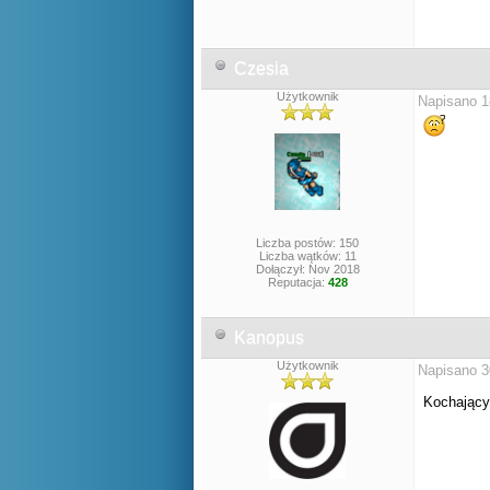
Czesia
Użytkownik
Napisano 1
Liczba postów: 150
Liczba wątków: 11
Dołączył: Nov 2018
Reputacja:
428
Kanopus
Użytkownik
Napisano 3
Kochający 