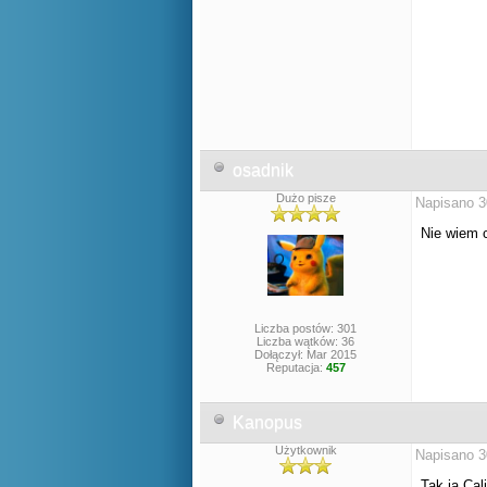
osadnik
Dużo pisze
Napisano 3
Nie wiem 
Liczba postów: 301
Liczba wątków: 36
Dołączył: Mar 2015
Reputacja:
457
Kanopus
Użytkownik
Napisano 3
Tak ją Ca