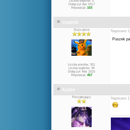
Liczba wątków: 5
Dołączył: Apr 2017
Reputacja:
103
osadnik
Dużo pisze
Napisano 1
Puszek pa
Liczba postów: 301
Liczba wątków: 36
Dołączył: Mar 2015
Reputacja:
457
Ayden
Początkujący
Napisano 1