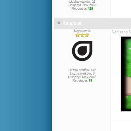
Liczba wątków: 11
Dołączył: Nov 2018
Reputacja:
428
Kanopus
Użytkownik
Napisano 3
Liczba postów: 142
Liczba wątków: 8
Dołączył: May 2018
Reputacja:
78