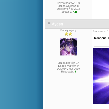
Liczba postów: 150
Liczba wątków: 11
Dołączył: Nov 2018
Reputacja:
428
Ayden
Początkujący
Napisano 1
Kanopus 
Liczba postów: 17
Liczba wątków: 0
Dołączył: Mar 2019
Reputacja:
8