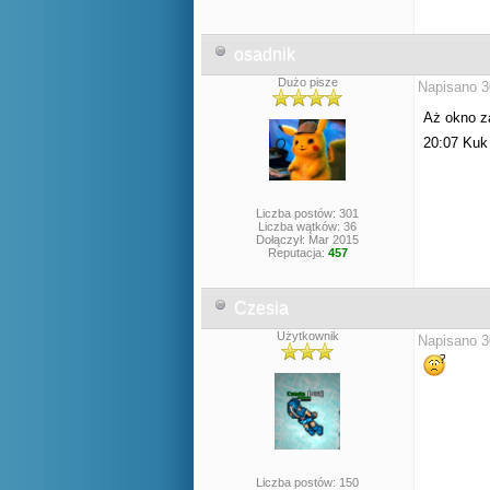
osadnik
Dużo pisze
Napisano 3
Aż okno z
20:07 Kuk
Liczba postów: 301
Liczba wątków: 36
Dołączył: Mar 2015
Reputacja:
457
Czesia
Użytkownik
Napisano 3
Liczba postów: 150