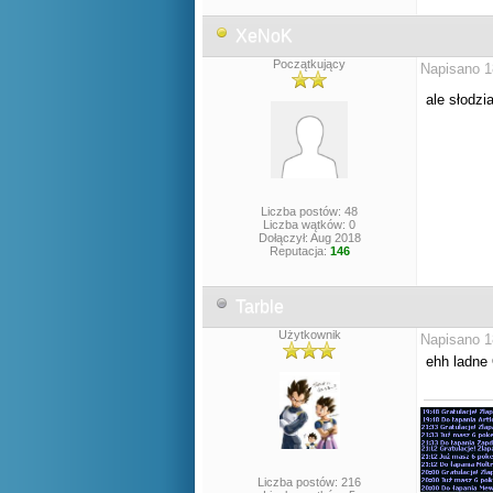
XeNoK
Początkujący
Napisano 1
ale słodzi
Liczba postów: 48
Liczba wątków: 0
Dołączył: Aug 2018
Reputacja:
146
Tarble
Użytkownik
Napisano 1
ehh ladne 
Liczba postów: 216