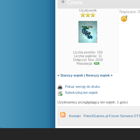
Czesia
Użytkownik
Napisano 3
Liczba postów: 150
Liczba wątków: 11
Dołączył: Nov 2018
Reputacja:
428
«
Starszy wątek
|
Nowszy wątek
»
Pokaż wersję do druku
Subskrybuj ten wątek
Użytkownicy przeglądający ten wątek: 1 gości
Kontakt
PokeXGames.pl Forum Serwera OT