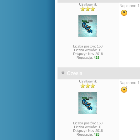
Użytkownik
Napisano 1
Liczba postów: 150
Liczba wątków: 11
Dołączył: Nov 2018
Reputacja:
428
Czesia
Użytkownik
Napisano 1
Liczba postów: 150
Liczba wątków: 11
Dołączył: Nov 2018
Reputacja:
428