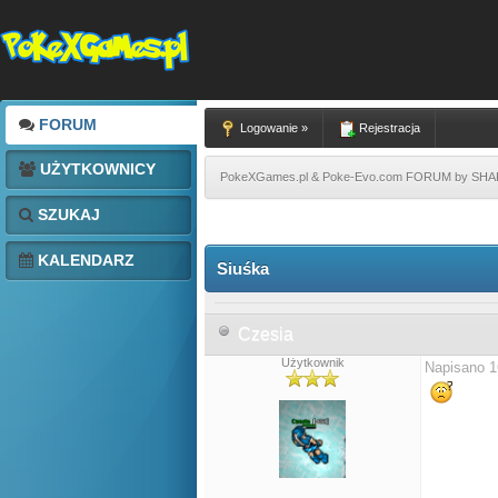
FORUM
Logowanie »
Rejestracja
UŻYTKOWNICY
PokeXGames.pl & Poke-Evo.com FORUM by SH
SZUKAJ
KALENDARZ
Siuśka
Czesia
Użytkownik
Napisano 1