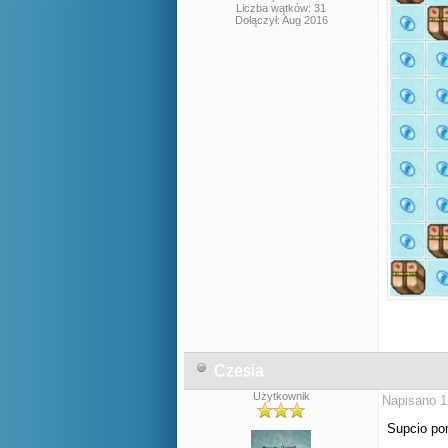
Liczba wątków: 31
Dołączył: Aug 2016
Czesia
Użytkownik
Napisano 1
Supcio po