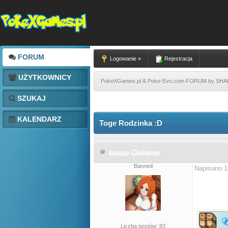
FORUM
Logowanie »
Rejestracja
UŻYTKOWNICY
PokeXGames.pl & Poke-Evo.com FORUM by SH
SZUKAJ
KALENDARZ
Toge Rodzinka :D
Inoue Orihime
Banned
Napisano 1
Liczba postów: 83