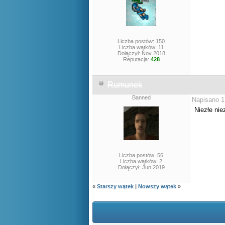
Liczba postów: 150
Liczba wątków: 11
Dołączył: Nov 2018
Reputacja:
428
Rumunek
Banned
Napisano 1
Niezłe nie
Liczba postów: 56
Liczba wątków: 2
Dołączył: Jun 2019
«
Starszy wątek
|
Nowszy wątek
»