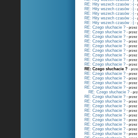
RE: Hity wszech czasów :-)
-
RE: Hity wszech czasów :-)
-
RE: Hity wszech czasów :-)
-
RE: Hity wszech czasów :-)
-
RE: Hity wszech czasów :-)
-
RE: Czego słuchacie ?
- prze
RE: Czego słuchacie ?
- prze
RE: Czego słuchacie ?
- prze
RE: Czego słuchacie ?
- prze
RE: Czego słuchacie ?
- prze
RE: Czego słuchacie ?
- prze
RE: Czego słuchacie ?
- prze
RE: Czego słuchacie ?
- prze
RE: Czego słuchacie ?
- prze
RE: Czego słuchacie ?
- prz
RE: Czego słuchacie ?
- prze
RE: Czego słuchacie ?
- prze
RE: Czego słuchacie ?
- prze
RE: Czego słuchacie ?
- prze
RE: Czego słuchacie ?
- pr
RE: Czego słuchacie ?
- prze
RE: Czego słuchacie ?
- prze
RE: Czego słuchacie ?
- prze
RE: Czego słuchacie ?
- prze
RE: Czego słuchacie ?
- prze
RE: Czego słuchacie ?
- prze
RE: Czego słuchacie ?
- prze
RE: Czego słuchacie ?
- prze
RE: Czego słuchacie ?
- prze