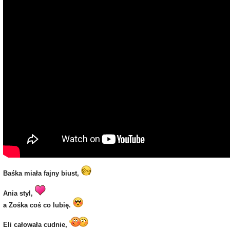
Baśka miała fajny biust,
Ania styl,
a Zośka coś co lubię.
Eli całowała cudnie,