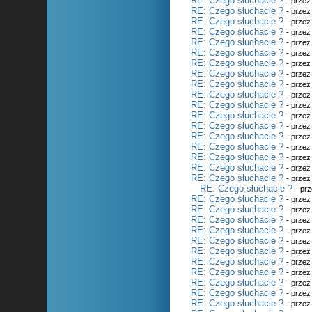
RE: Czego słuchacie ?
- prze
RE: Czego słuchacie ?
- prze
RE: Czego słuchacie ?
- prze
RE: Czego słuchacie ?
- prze
RE: Czego słuchacie ?
- prze
RE: Czego słuchacie ?
- prze
RE: Czego słuchacie ?
- prze
RE: Czego słuchacie ?
- prze
RE: Czego słuchacie ?
- prze
RE: Czego słuchacie ?
- prze
RE: Czego słuchacie ?
- prze
RE: Czego słuchacie ?
- prze
RE: Czego słuchacie ?
- prze
RE: Czego słuchacie ?
- prze
RE: Czego słuchacie ?
- prze
RE: Czego słuchacie ?
- prze
RE: Czego słuchacie ?
- prze
RE: Czego słuchacie ?
- prze
RE: Czego słuchacie ?
- pr
RE: Czego słuchacie ?
- prze
RE: Czego słuchacie ?
- prze
RE: Czego słuchacie ?
- prze
RE: Czego słuchacie ?
- prze
RE: Czego słuchacie ?
- prze
RE: Czego słuchacie ?
- prze
RE: Czego słuchacie ?
- prze
RE: Czego słuchacie ?
- prze
RE: Czego słuchacie ?
- prze
RE: Czego słuchacie ?
- prze
RE: Czego słuchacie ?
- prze