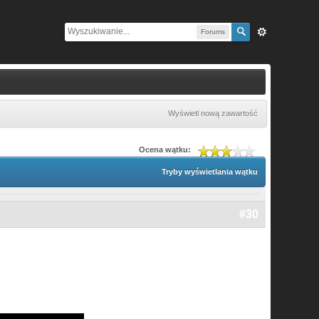
Forums
Wyświetl nową zawartość
Ocena wątku:
Tryby wyświetlania wątku
#30