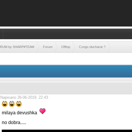
FORUM by SHARP#TEAM
Forum
Offtop
Czego słuchacie ?
Napisano 26-06-2019, 22:43
milaya devushka
no dobra.....