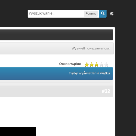
Forums
Wyświetl nową zawartość
Ocena wątku:
Tryby wyświetlania wątku
#32