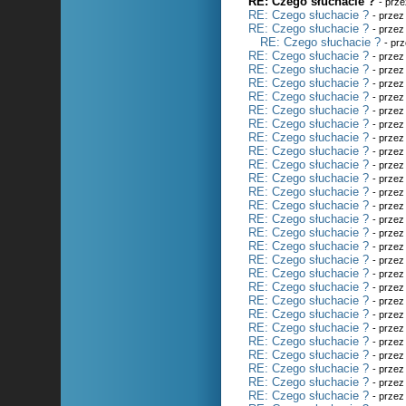
RE: Czego słuchacie ?
- prz
RE: Czego słuchacie ?
- prze
RE: Czego słuchacie ?
- prze
RE: Czego słuchacie ?
- pr
RE: Czego słuchacie ?
- prze
RE: Czego słuchacie ?
- prze
RE: Czego słuchacie ?
- prze
RE: Czego słuchacie ?
- prze
RE: Czego słuchacie ?
- prze
RE: Czego słuchacie ?
- prze
RE: Czego słuchacie ?
- prze
RE: Czego słuchacie ?
- prze
RE: Czego słuchacie ?
- prze
RE: Czego słuchacie ?
- prze
RE: Czego słuchacie ?
- prze
RE: Czego słuchacie ?
- prze
RE: Czego słuchacie ?
- prze
RE: Czego słuchacie ?
- prze
RE: Czego słuchacie ?
- prze
RE: Czego słuchacie ?
- prze
RE: Czego słuchacie ?
- prze
RE: Czego słuchacie ?
- prze
RE: Czego słuchacie ?
- prze
RE: Czego słuchacie ?
- prze
RE: Czego słuchacie ?
- prze
RE: Czego słuchacie ?
- prze
RE: Czego słuchacie ?
- prze
RE: Czego słuchacie ?
- prze
RE: Czego słuchacie ?
- prze
RE: Czego słuchacie ?
- prze