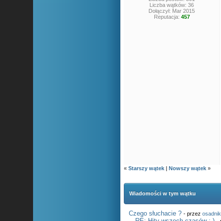
Liczba wątków: 36
Dołączył: Mar 2015
Reputacja:
457
«
Starszy wątek
|
Nowszy wątek
»
Wiadomości w tym wątku
Czego słuchacie ?
- przez
osadni
RE: Hity wszech czasów :-)