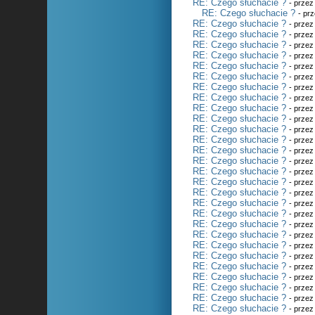
RE: Czego słuchacie ?
- prze
RE: Czego słuchacie ?
- pr
RE: Czego słuchacie ?
- prze
RE: Czego słuchacie ?
- prze
RE: Czego słuchacie ?
- prze
RE: Czego słuchacie ?
- prze
RE: Czego słuchacie ?
- prze
RE: Czego słuchacie ?
- prze
RE: Czego słuchacie ?
- prze
RE: Czego słuchacie ?
- prze
RE: Czego słuchacie ?
- prze
RE: Czego słuchacie ?
- prze
RE: Czego słuchacie ?
- prze
RE: Czego słuchacie ?
- prze
RE: Czego słuchacie ?
- prze
RE: Czego słuchacie ?
- prze
RE: Czego słuchacie ?
- prze
RE: Czego słuchacie ?
- prze
RE: Czego słuchacie ?
- prze
RE: Czego słuchacie ?
- prze
RE: Czego słuchacie ?
- prze
RE: Czego słuchacie ?
- prze
RE: Czego słuchacie ?
- prze
RE: Czego słuchacie ?
- prze
RE: Czego słuchacie ?
- prze
RE: Czego słuchacie ?
- prze
RE: Czego słuchacie ?
- prze
RE: Czego słuchacie ?
- prze
RE: Czego słuchacie ?
- prze
RE: Czego słuchacie ?
- prze