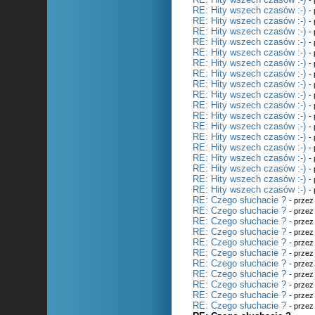
-
RE: Hity wszech czasów :-)
-
RE: Hity wszech czasów :-)
-
RE: Hity wszech czasów :-)
-
RE: Hity wszech czasów :-)
-
RE: Hity wszech czasów :-)
-
RE: Hity wszech czasów :-)
-
RE: Hity wszech czasów :-)
-
RE: Hity wszech czasów :-)
-
RE: Hity wszech czasów :-)
-
RE: Hity wszech czasów :-)
-
RE: Hity wszech czasów :-)
-
RE: Hity wszech czasów :-)
-
RE: Hity wszech czasów :-)
-
RE: Hity wszech czasów :-)
-
RE: Hity wszech czasów :-)
-
RE: Hity wszech czasów :-)
-
RE: Hity wszech czasów :-)
-
RE: Hity wszech czasów :-)
-
RE: Czego słuchacie ?
- prze
RE: Czego słuchacie ?
- prze
RE: Czego słuchacie ?
- prze
RE: Czego słuchacie ?
- prze
RE: Czego słuchacie ?
- prze
RE: Czego słuchacie ?
- prze
RE: Czego słuchacie ?
- prze
RE: Czego słuchacie ?
- prze
RE: Czego słuchacie ?
- prze
RE: Czego słuchacie ?
- prze
RE: Czego słuchacie ?
- prze