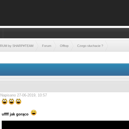
FORUM by SHARP#TEAM
Forum
Offtop
Czego słuchacie ?
Napisano 27-06-2019, 10:57
uffff jak gorąco