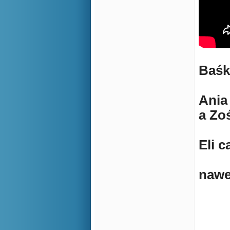
Baśk
Ania 
a Zo
Eli 
nawet