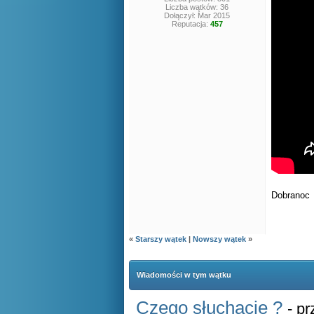
Liczba wątków: 36
Dołączył: Mar 2015
Reputacja:
457
Dobrano
«
Starszy wątek
|
Nowszy wątek
»
Wiadomości w tym wątku
Czego słuchacie ?
- p