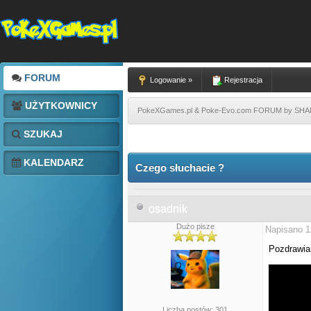
FORUM
Logowanie »
Rejestracja
UŻYTKOWNICY
PokeXGames.pl & Poke-Evo.com FORUM by SH
SZUKAJ
KALENDARZ
Czego słuchacie ?
osadnik
Dużo pisze
Napisano 1
Pozdrawia
Liczba postów: 301