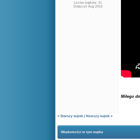
Liczba wątków: 31
Dołączył: Aug 2016
Miłego d
«
Starszy wątek
|
Nowszy wątek
»
Wiadomości w tym wątku