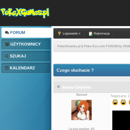
FORUM
Logowanie »
Rejestracja
UŻYTKOWNICY
PokeXGames.pl & Poke-Evo.com FORUM by SH
SZUKAJ
KALENDARZ
Czego słuchacie ?
Inoue Orihime
Banned
Napisano 1
Liczba postów: 83