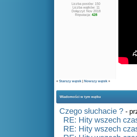
Liczba postów: 150
Liczba wątków: 11
Dołączył: Nov 2018
Reputacja:
428
«
Starszy wątek
|
Nowszy wątek
»
Wiadomości w tym wątku
Czego słuchacie ?
- p
RE: Hity wszech czas
RE: Hity wszech czas