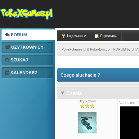
FORUM
Logowanie »
Rejestracja
UŻYTKOWNICY
PokeXGames.pl & Poke-Evo.com FORUM by SH
SZUKAJ
KALENDARZ
Czego słuchacie ?
Czesia
Użytkownik
Napisano 2