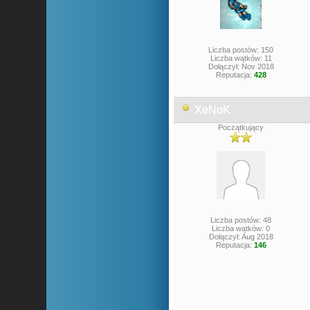
Liczba postów: 150
Liczba wątków: 11
Dołączył: Nov 2018
Reputacja:
428
XeNoK
Początkujący
Liczba postów: 48
Liczba wątków: 0
Dołączył: Aug 2018
Reputacja:
146