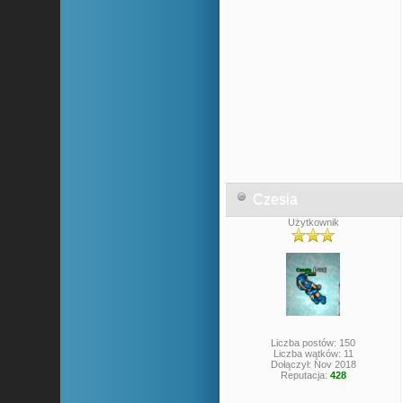
Czesia
Użytkownik
Liczba postów: 150
Liczba wątków: 11
Dołączył: Nov 2018
Reputacja:
428