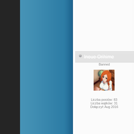
Inoue Orihime
Banned
Liczba postów: 83
Liczba wątków: 31
Dołączył: Aug 2016