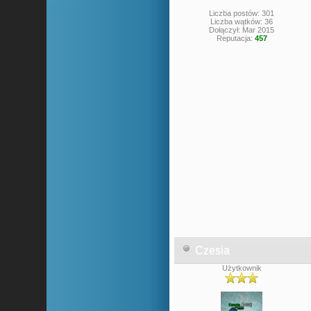
Liczba postów: 301
Liczba wątków: 36
Dołączył: Mar 2015
Reputacja:
457
Czesia
Użytkownik