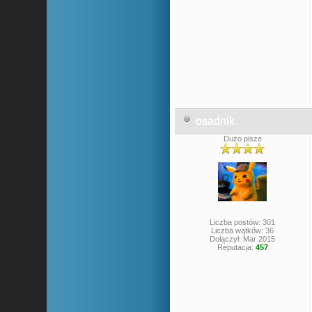
osadnik
Dużo pisze
Liczba postów: 301
Liczba wątków: 36
Dołączył: Mar 2015
Reputacja:
457