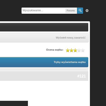
Forums
Wyświetl nową zawartość
Ocena wątku:
Tryby wyświetlania wątku
#121