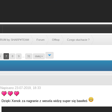
FORUM by SHARP#TEAM
Forum
Offtop
Czego słuchacie ?
6
7
8
9
...
31
dalej »
Napisano 23-07-2019, 18:33
Dzięki Xenok za nagranie z wesela widzę super się bawiłeś