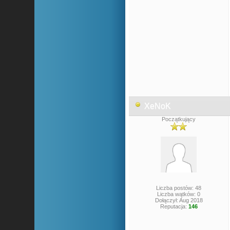
XeNoK
Początkujący
Liczba postów: 48
Liczba wątków: 0
Dołączył: Aug 2018
Reputacja:
146