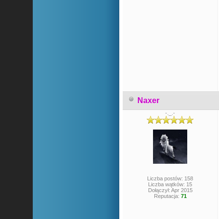
Naxer
-._.-
Liczba postów: 158
Liczba wątków: 15
Dołączył: Apr 2015
Reputacja:
71