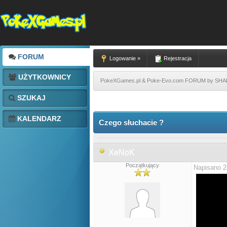
FORUM
Logowanie »
Rejestracja
UŻYTKOWNICY
PokeXGames.pl & Poke-Evo.com FORUM by SH
SZUKAJ
KALENDARZ
Czego słuchacie ?
XeNoK
Początkujący
Napisano 2