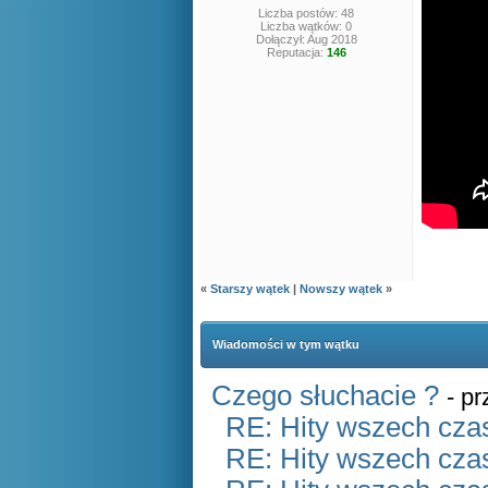
Liczba postów: 48
Liczba wątków: 0
Dołączył: Aug 2018
Reputacja:
146
«
Starszy wątek
|
Nowszy wątek
»
Wiadomości w tym wątku
Czego słuchacie ?
- p
RE: Hity wszech czas
RE: Hity wszech czas