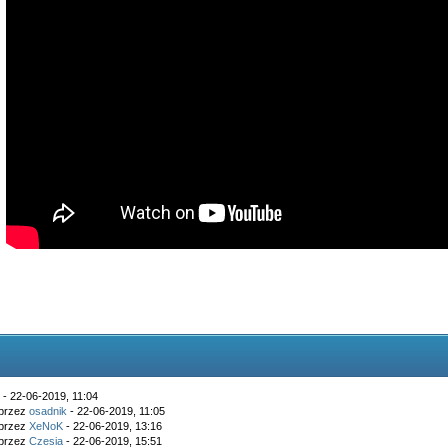
k
- 22-06-2019, 11:04
 przez
osadnik
- 22-06-2019, 11:05
 przez
XeNoK
- 22-06-2019, 13:16
 przez
Czesia
- 22-06-2019, 15:51