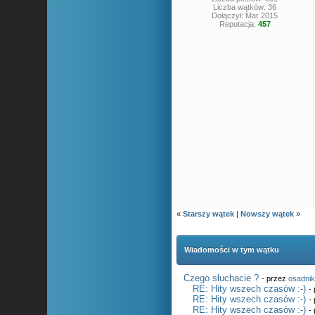
Liczba wątków: 36
Dołączył: Mar 2015
Reputacja:
457
«
Starszy wątek
|
Nowszy wątek
»
Wiadomości w tym wątku
Czego słuchacie ?
- przez
osadni
RE: Hity wszech czasów :-)
-
RE: Hity wszech czasów :-)
-
RE: Hity wszech czasów :-)
-