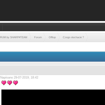
FORUM by SHARP#TEAM
Forum
Offtop
Czego słuchacie ?
Napisano 29-07-2019, 18:42