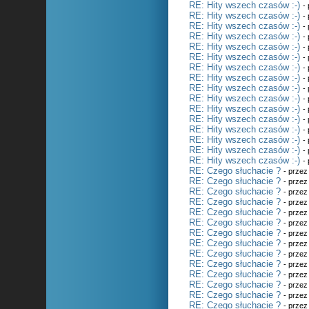
RE: Hity wszech czasów :-)
-
RE: Hity wszech czasów :-)
-
RE: Hity wszech czasów :-)
-
RE: Hity wszech czasów :-)
-
RE: Hity wszech czasów :-)
-
RE: Hity wszech czasów :-)
-
RE: Hity wszech czasów :-)
-
RE: Hity wszech czasów :-)
-
RE: Hity wszech czasów :-)
-
RE: Hity wszech czasów :-)
-
RE: Hity wszech czasów :-)
-
RE: Hity wszech czasów :-)
-
RE: Hity wszech czasów :-)
-
RE: Hity wszech czasów :-)
-
RE: Hity wszech czasów :-)
-
RE: Hity wszech czasów :-)
-
RE: Czego słuchacie ?
- prze
RE: Czego słuchacie ?
- prze
RE: Czego słuchacie ?
- prze
RE: Czego słuchacie ?
- prze
RE: Czego słuchacie ?
- prze
RE: Czego słuchacie ?
- prze
RE: Czego słuchacie ?
- prze
RE: Czego słuchacie ?
- prze
RE: Czego słuchacie ?
- prze
RE: Czego słuchacie ?
- prze
RE: Czego słuchacie ?
- prze
RE: Czego słuchacie ?
- prze
RE: Czego słuchacie ?
- prze
RE: Czego słuchacie ?
- prze