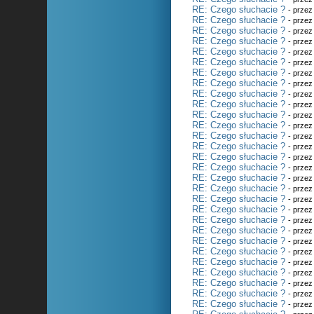
RE: Czego słuchacie ?
- prze
RE: Czego słuchacie ?
- prze
RE: Czego słuchacie ?
- prze
RE: Czego słuchacie ?
- prze
RE: Czego słuchacie ?
- prze
RE: Czego słuchacie ?
- prze
RE: Czego słuchacie ?
- prze
RE: Czego słuchacie ?
- prze
RE: Czego słuchacie ?
- prze
RE: Czego słuchacie ?
- prze
RE: Czego słuchacie ?
- prze
RE: Czego słuchacie ?
- prze
RE: Czego słuchacie ?
- prze
RE: Czego słuchacie ?
- prze
RE: Czego słuchacie ?
- prze
RE: Czego słuchacie ?
- prze
RE: Czego słuchacie ?
- prze
RE: Czego słuchacie ?
- prze
RE: Czego słuchacie ?
- prze
RE: Czego słuchacie ?
- prze
RE: Czego słuchacie ?
- prze
RE: Czego słuchacie ?
- prze
RE: Czego słuchacie ?
- prze
RE: Czego słuchacie ?
- prze
RE: Czego słuchacie ?
- prze
RE: Czego słuchacie ?
- prze
RE: Czego słuchacie ?
- prze
RE: Czego słuchacie ?
- prze
RE: Czego słuchacie ?
- prze