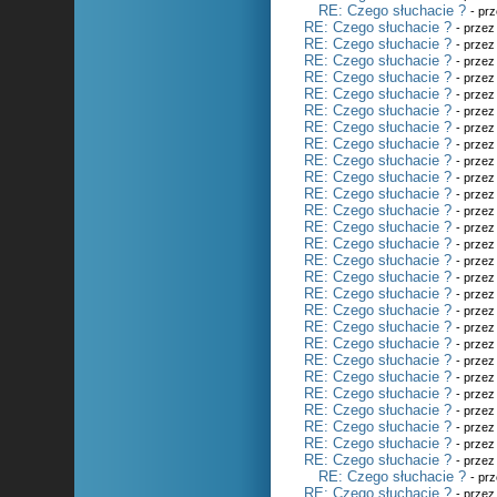
RE: Czego słuchacie ?
- pr
RE: Czego słuchacie ?
- prze
RE: Czego słuchacie ?
- prze
RE: Czego słuchacie ?
- prze
RE: Czego słuchacie ?
- prze
RE: Czego słuchacie ?
- prze
RE: Czego słuchacie ?
- prze
RE: Czego słuchacie ?
- prze
RE: Czego słuchacie ?
- prze
RE: Czego słuchacie ?
- prze
RE: Czego słuchacie ?
- prze
RE: Czego słuchacie ?
- prze
RE: Czego słuchacie ?
- prze
RE: Czego słuchacie ?
- prze
RE: Czego słuchacie ?
- prze
RE: Czego słuchacie ?
- prze
RE: Czego słuchacie ?
- prze
RE: Czego słuchacie ?
- prze
RE: Czego słuchacie ?
- prze
RE: Czego słuchacie ?
- prze
RE: Czego słuchacie ?
- prze
RE: Czego słuchacie ?
- prze
RE: Czego słuchacie ?
- prze
RE: Czego słuchacie ?
- prze
RE: Czego słuchacie ?
- prze
RE: Czego słuchacie ?
- prze
RE: Czego słuchacie ?
- prze
RE: Czego słuchacie ?
- prze
RE: Czego słuchacie ?
- pr
RE: Czego słuchacie ?
- prze