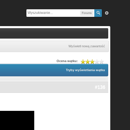
Forums
Wyświetl nową zawartość
Ocena wątku:
Tryby wyświetlania wątku
#136