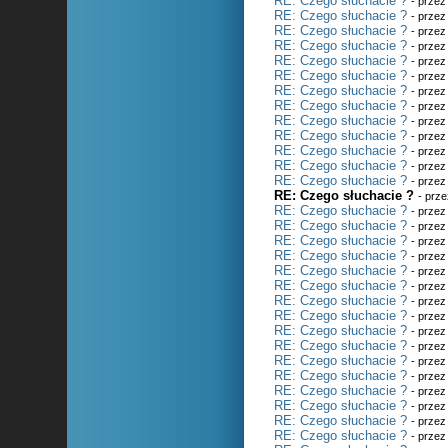
RE: Czego słuchacie ?
- prze
RE: Czego słuchacie ?
- prze
RE: Czego słuchacie ?
- prze
RE: Czego słuchacie ?
- prze
RE: Czego słuchacie ?
- prze
RE: Czego słuchacie ?
- prze
RE: Czego słuchacie ?
- prze
RE: Czego słuchacie ?
- prze
RE: Czego słuchacie ?
- prze
RE: Czego słuchacie ?
- prze
RE: Czego słuchacie ?
- prze
RE: Czego słuchacie ?
- prze
RE: Czego słuchacie ?
- prze
RE: Czego słuchacie ?
- prz
RE: Czego słuchacie ?
- prze
RE: Czego słuchacie ?
- prze
RE: Czego słuchacie ?
- prze
RE: Czego słuchacie ?
- prze
RE: Czego słuchacie ?
- prze
RE: Czego słuchacie ?
- prze
RE: Czego słuchacie ?
- prze
RE: Czego słuchacie ?
- prze
RE: Czego słuchacie ?
- prze
RE: Czego słuchacie ?
- prze
RE: Czego słuchacie ?
- prze
RE: Czego słuchacie ?
- prze
RE: Czego słuchacie ?
- prze
RE: Czego słuchacie ?
- prze
RE: Czego słuchacie ?
- prze
RE: Czego słuchacie ?
- prze