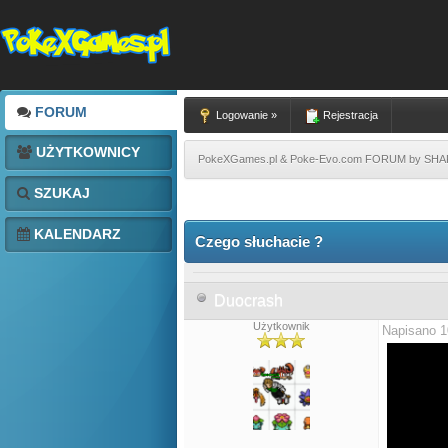
FORUM
Logowanie »
Rejestracja
UŻYTKOWNICY
PokeXGames.pl & Poke-Evo.com FORUM by SH
SZUKAJ
KALENDARZ
Czego słuchacie ?
Duocrash
Użytkownik
Napisano 1