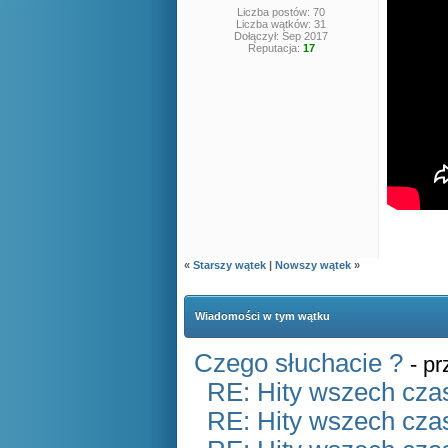
Liczba postów: 70
Liczba wątków: 31
Dołączył: Sep 2017
Reputacja:
17
«
Starszy wątek
|
Nowszy wątek
»
Wiadomości w tym wątku
Czego słuchacie ?
- p
RE: Hity wszech czas
RE: Hity wszech czas