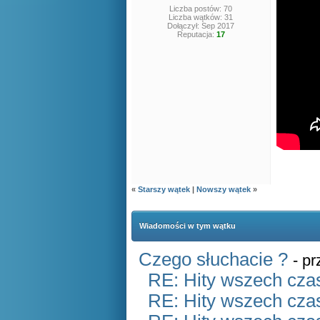
Liczba postów: 70
Liczba wątków: 31
Dołączył: Sep 2017
Reputacja:
17
«
Starszy wątek
|
Nowszy wątek
»
Wiadomości w tym wątku
Czego słuchacie ?
- p
RE: Hity wszech czas
RE: Hity wszech czas