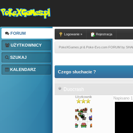
FORUM
Logowanie »
Rejestracja
UŻYTKOWNICY
PokeXGames.pl & Poke-Evo.com FORUM by SH
SZUKAJ
KALENDARZ
Czego słuchacie ?
Duocrash
Użytkownik
Napisano 1