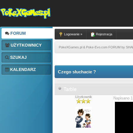
FORUM
Logowanie »
Rejestracja
UŻYTKOWNICY
PokeXGames.pl & Poke-Evo.com FORUM by SH
SZUKAJ
KALENDARZ
Czego słuchacie ?
Tarble
Użytkownik
Napisano 1