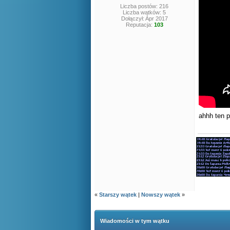
Liczba postów: 216
Liczba wątków: 5
Dołączył: Apr 2017
Reputacja:
103
ahhh ten 
«
Starszy wątek
|
Nowszy wątek
»
Wiadomości w tym wątku