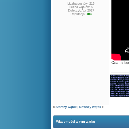
Liczba postów: 216
Liczba wątków: 5
Dołączył: Apr 2017
Reputacja:
103
Osa ta le
«
Starszy wątek
|
Nowszy wątek
»
Wiadomości w tym wątku