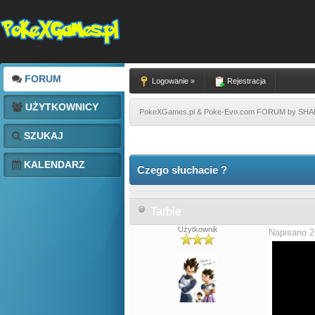
FORUM
Logowanie »
Rejestracja
UŻYTKOWNICY
PokeXGames.pl & Poke-Evo.com FORUM by SH
SZUKAJ
KALENDARZ
Czego słuchacie ?
Tarble
Użytkownik
Napisano 2