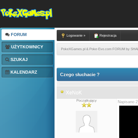
FORUM
Logowanie »
Rejestracja
UŻYTKOWNICY
PokeXGames.pl & Poke-Evo.com FORUM by SH
SZUKAJ
KALENDARZ
Czego słuchacie ?
XeNoK
Początkujący
Napisano 2