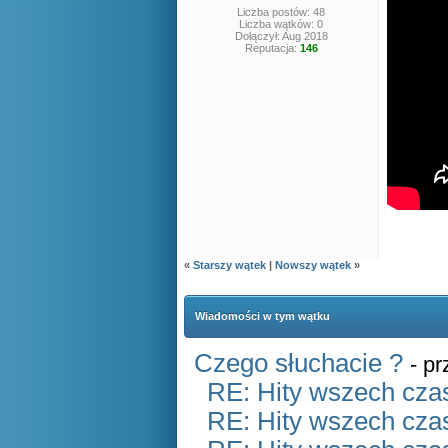
Liczba postów: 48
Liczba wątków: 0
Dołączył: Aug 2018
Reputacja:
146
«
Starszy wątek
|
Nowszy wątek
»
Wiadomości w tym wątku
Czego słuchacie ?
- p
RE: Hity wszech czas
RE: Hity wszech czas