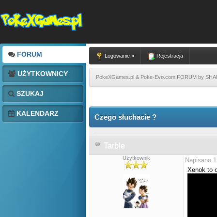
FORUM
Logowanie »
Rejestracja
UŻYTKOWNICY
PokeXGames.pl & Poke-Evo.com FORUM by SH
SZUKAJ
KALENDARZ
Czego słuchacie ?
Tarble
Użytkownik
Napisano 1
Xenok to o