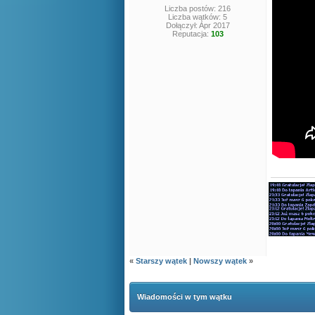
Liczba postów: 216
Liczba wątków: 5
Dołączył: Apr 2017
Reputacja:
103
«
Starszy wątek
|
Nowszy wątek
»
Wiadomości w tym wątku