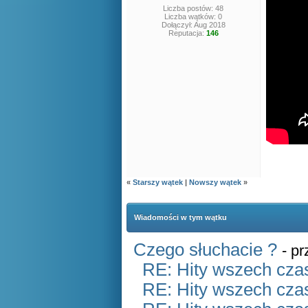
Liczba postów: 48
Liczba wątków: 0
Dołączył: Aug 2018
Reputacja:
146
«
Starszy wątek
|
Nowszy wątek
»
Wiadomości w tym wątku
Czego słuchacie ?
- p
RE: Hity wszech czas
RE: Hity wszech czas