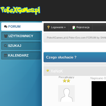
FORUM
Logowanie »
Rejestracja
UŻYTKOWNICY
PokeXGames.pl & Poke-Evo.com FORUM by SH
SZUKAJ
KALENDARZ
Czego słuchacie ?
XeNoK
Początkujący
Napisano 0