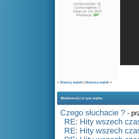
Liczba postów: 16
Liczba wątków: 0
Dołączył: Jun 2014
Reputacja:
107
«
Starszy wątek
|
Nowszy wątek
»
Wiadomości w tym wątku
Czego słuchacie ?
- p
RE: Hity wszech czas
RE: Hity wszech czas