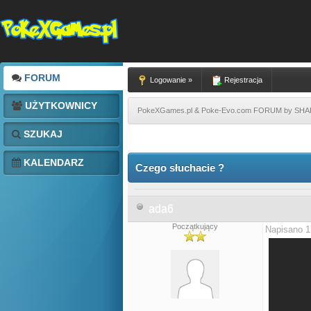
FORUM
Logowanie »
Rejestracja
UŻYTKOWNICY
PokeXGames.pl & Poke-Evo.com FORUM by SH
SZUKAJ
KALENDARZ
Czego słuchacie ?
ada6
Początkujący
Napisano 1