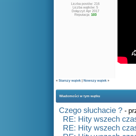
Liczba postów: 216
Liczba wątków: 5
Dołączył: Apr 2017
Reputacja:
103
«
Starszy wątek
|
Nowszy wątek
»
Wiadomości w tym wątku
Czego słuchacie ?
- p
RE: Hity wszech czas
RE: Hity wszech czas