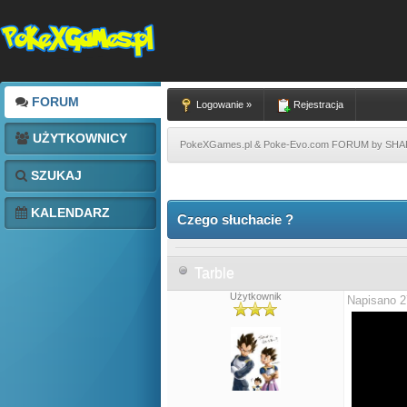
FORUM
Logowanie »
Rejestracja
UŻYTKOWNICY
PokeXGames.pl & Poke-Evo.com FORUM by SH
SZUKAJ
KALENDARZ
Czego słuchacie ?
Tarble
Użytkownik
Napisano 2