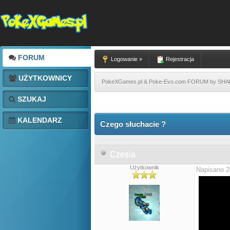
FORUM
Logowanie »
Rejestracja
UŻYTKOWNICY
PokeXGames.pl & Poke-Evo.com FORUM by SH
SZUKAJ
KALENDARZ
Czego słuchacie ?
Czesia
Użytkownik
Napisano 2