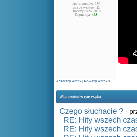
Liczba postów: 150
Liczba wątków: 11
Dołączył: Nov 2018
Reputacja:
428
«
Starszy wątek
|
Nowszy wątek
»
Wiadomości w tym wątku
Czego słuchacie ?
- p
RE: Hity wszech czas
RE: Hity wszech czas