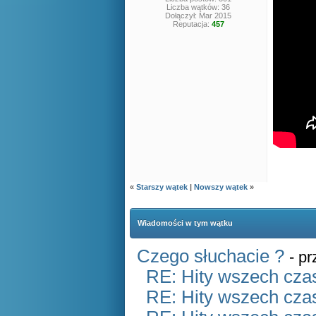
Liczba wątków: 36
Dołączył: Mar 2015
Reputacja:
457
«
Starszy wątek
|
Nowszy wątek
»
Wiadomości w tym wątku
Czego słuchacie ?
- p
RE: Hity wszech czas
RE: Hity wszech czas