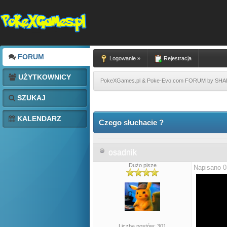
FORUM
Logowanie »
Rejestracja
UŻYTKOWNICY
PokeXGames.pl & Poke-Evo.com FORUM by SH
SZUKAJ
KALENDARZ
Czego słuchacie ?
osadnik
Dużo pisze
Napisano 0
Liczba postów: 301